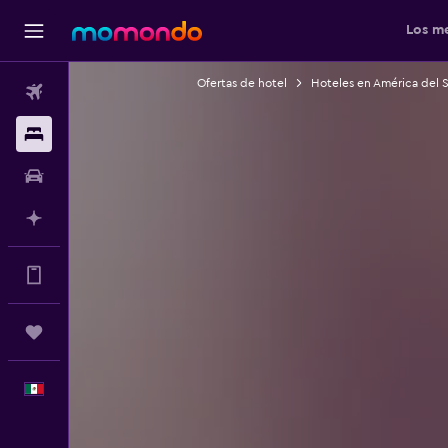
Los me
Ofertas de hotel
Hoteles en América del 
Vuelos
Alojamientos
Autos
Planifica con IA
Muchos más beneficios en la app
Trips
Español