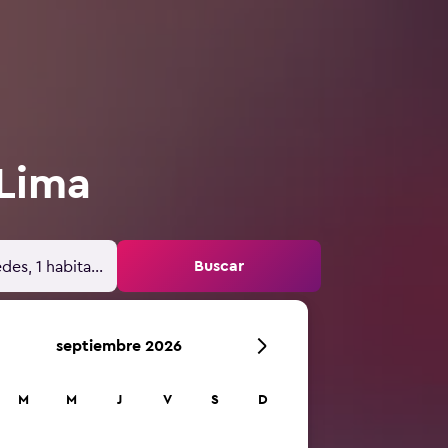
 Lima
Buscar
des, 1 habitación
septiembre 2026
M
M
J
V
S
D