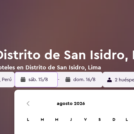
istrito de San Isidro,
teles en Distrito de San Isidro, Lima
, Perú
sáb. 15/8
-
dom. 16/8
2 huéspe
agosto 2026
L
M
M
J
V
S
D
L