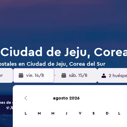
 Ciudad de Jeju, Corea
stales en Ciudad de Jeju, Corea del Sur
vie. 14/8
-
sáb. 15/8
2 huéspe
agosto 2026
s de opciones de hoteles y alojamientos.
L
M
M
J
V
S
D
L