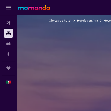
Ofertas de hotel
Hoteles en Asia
Hotel
Vuelos
Alojamientos
Autos
Planifica con IA
Trips
Español