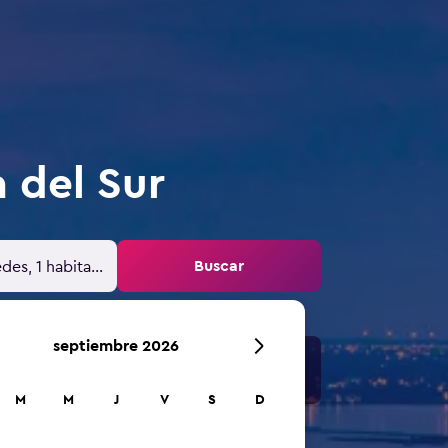
 del Sur
Buscar
des, 1 habitación
septiembre 2026
M
M
J
V
S
D