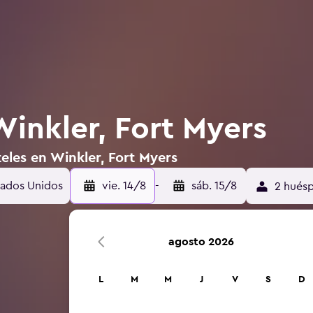
Winkler, Fort Myers
eles en Winkler, Fort Myers
stados Unidos
vie. 14/8
-
sáb. 15/8
2 huésp
agosto 2026
L
M
M
J
V
S
D