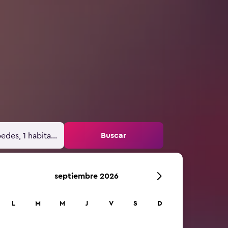
Buscar
edes, 1 habitación
septiembre 2026
L
M
M
J
V
S
D