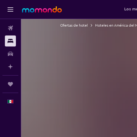
Los me
Ofertas de hotel
Hoteles en América del 
Vuelos
Alojamientos
Autos
Planifica con IA
Trips
Español