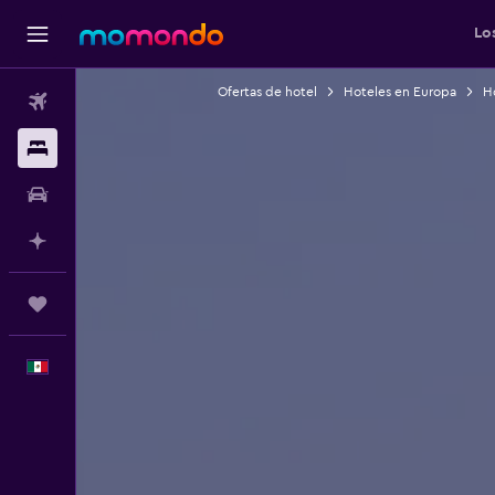
Lo
Ofertas de hotel
Hoteles en Europa
H
Vuelos
Alojamientos
Autos
Planifica con IA
Trips
Español