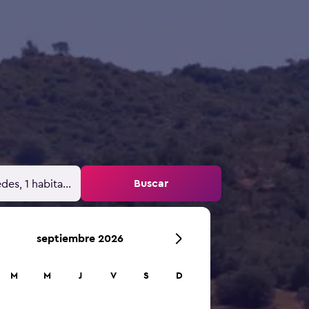
Buscar
des, 1 habitación
septiembre 2026
M
M
J
V
S
D