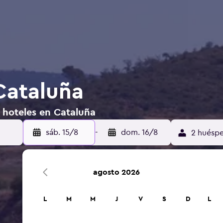
Cataluña
 hoteles en Cataluña
sáb. 15/8
-
dom. 16/8
2 huéspe
agosto 2026
L
M
M
J
V
S
D
L