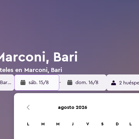
arconi, Bari
teles en Marconi, Bari
sáb. 15/8
-
dom. 16/8
2 huéspe
agosto 2026
L
M
M
J
V
S
D
L