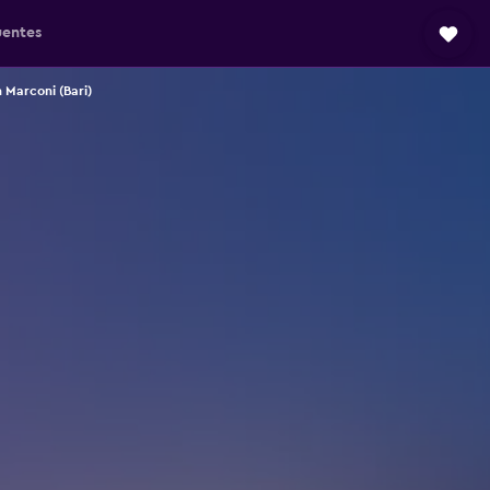
uentes
 Marconi (Bari)