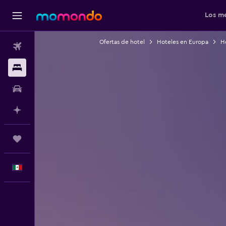
Los me
Ofertas de hotel
Hoteles en Europa
Ho
Vuelos
Alojamientos
Autos
Planifica con IA
Trips
Español