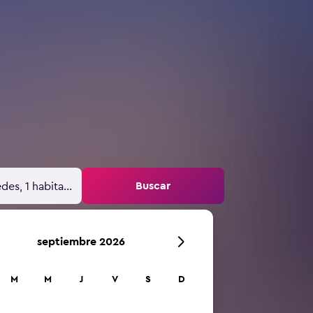
Buscar
des, 1 habitación
septiembre 2026
M
M
J
V
S
D