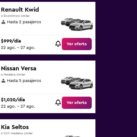
Renault Kwid
o Económico similar
Hasta 2 pasajeros
$999/día
Ver oferta
22 ago. - 27 ago.
Nissan Versa
o Mediano similar
Hasta 5 pasajeros
$1,020/día
Ver oferta
22 ago. - 27 ago.
Kia Seltos
o SUV mediano similar