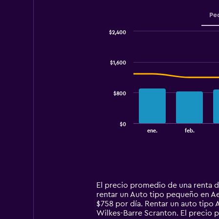
Pe
$2,400
Combination
Chart
graphic.
chart
with
$1,600
2
data
series.
$800
The
chart
has
$0
1
End
ene.
feb.
of
X
interactive
axis
chart
displaying
categories.
Range:
14
El precio promedio de una renta 
categories.
rentar un Auto tipo pequeño en Ae
The
$758 por día. Rentar un auto tip
chart
Wilkes-Barre Scranton. El precio 