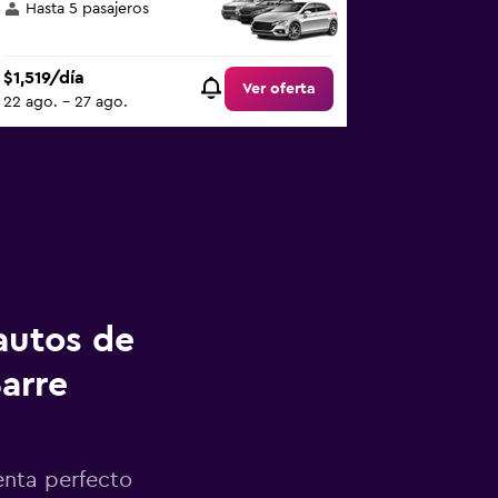
Hasta 5 pasajeros
$1,519/día
Ver oferta
22 ago. - 27 ago.
autos de
arre
enta perfecto