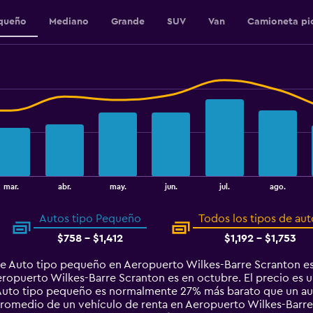
960.
queño
Mediano
Grande
SUV
Van
Camioneta pi
mar.
abr.
may.
jun.
jul.
ago.
Autos tipo Pequeño
Todos los tipos de aut
$758 - $1,412
$1,192 - $1,753
de Auto tipo pequeño en Aeropuerto Wilkes-Barre Scranton e
ropuerto Wilkes-Barre Scranton es en octubre. El precio es un
o Auto tipo pequeño es normalmente 27% más barato que un a
promedio de un vehículo de renta en Aeropuerto Wilkes-Barre