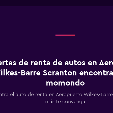
interactive
has
chart
1
X
axis
displaying
Días
antes
de
la
renta.
Range:
91
categories.
ertas de renta de autos en Ae
The
chart
ilkes-Barre Scranton encontr
has
1
momondo
Y
axis
displaying
tra el auto de renta en Aeropuerto Wilkes-Barr
values.
más te convenga
Range:
780
to