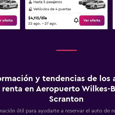
Hasta 5 pasajeros
Vehículos de 4 puertas
$4,113/día
r oferta
Ver oferta
22 ago. - 27 ago.
ormación y tendencias de los 
renta en Aeropuerto Wilkes-B
Scranton
mación útil para ayudarte a reservar el auto de r