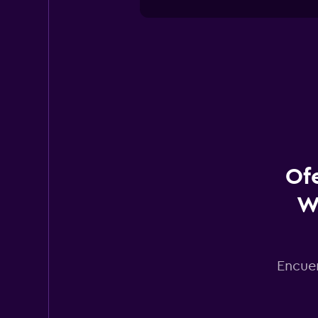
Of
W
Encuen