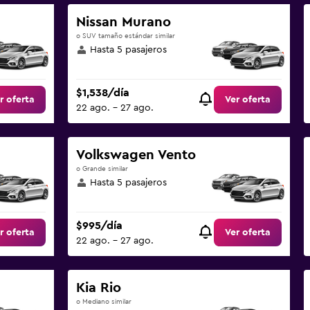
Nissan Murano
o SUV tamaño estándar similar
Hasta 5 pasajeros
$1,538/día
r oferta
Ver oferta
22 ago. - 27 ago.
Volkswagen Vento
o Grande similar
Hasta 5 pasajeros
$995/día
r oferta
Ver oferta
22 ago. - 27 ago.
Kia Rio
o Mediano similar