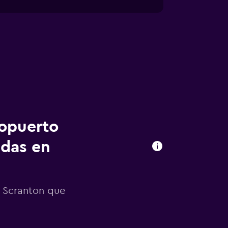
ropuerto
adas en
e Scranton que