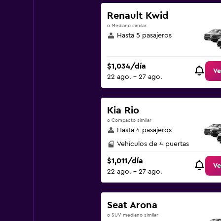
Renault Kwid
o Mediano similar
Hasta 5 pasajeros
$1,034/día
Ve
22 ago. - 27 ago.
Kia Rio
o Compacto similar
Hasta 4 pasajeros
Vehículos de 4 puertas
$1,011/día
Ve
22 ago. - 27 ago.
Seat Arona
o SUV mediano similar