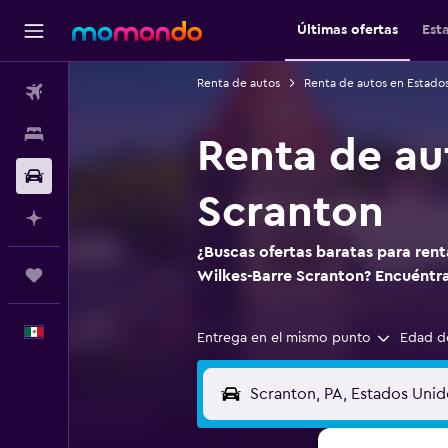
Últimas ofertas
Est
Renta de autos
Renta de autos en Estado
Vuelos
Alojamientos
Renta de au
Autos
Scranton
Planifica con IA
¿Buscas ofertas baratas para ren
Trips
Wilkes-Barre Scranton? Encuéntr
Español
Entrega en el mismo punto
Edad d