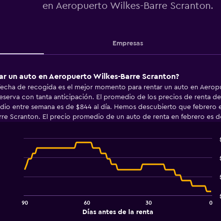
en Aeropuerto Wilkes-Barre Scranton.
Empresas
tar un auto en Aeropuerto Wilkes-Barre Scranton?
 fecha de recogida es el mejor momento para rentar un auto en Aeropu
eserva con tanta anticipación. El promedio de los precios de renta d
edio entre semana es de $844 al día. Hemos descubierto que febrero 
re Scranton. El precio promedio de un auto de renta en febrero es de
Line
Chart
graphic.
chart
with
91
data
points.
90
60
30
0
The
End
Días antes de la renta
chart
of