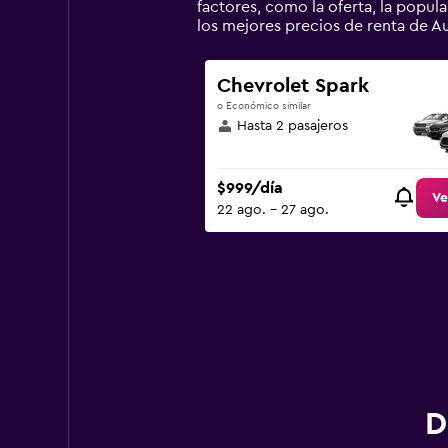
has
factores, como la oferta, la popul
1
los mejores precios de renta de 
Y
axis
displaying
Chevrolet Spark
values.
o Económico similar
Range:
Hasta 2 pasajeros
0
to
2400.
$999/día
Ve
22 ago. - 27 ago.
D