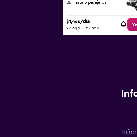
Hasta 5 pasajeros
$1,466/día
Ve
22 ago. - 27 ago.
Inf
Infor