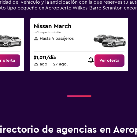
aridad del vehículo y la anticipación con la que reserves tu a
Auto tipo pequeño en Aeropuerto Wilkes-Barre Scranton enco
Nissan March
o Compacto similar
Hasta 4 pasajeros
$1,011/día
r oferta
Ver oferta
22 ago. - 27 ago.
irectorio de agencias en Aero