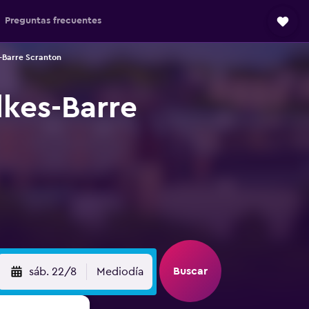
Preguntas frecuentes
-Barre Scranton
lkes-Barre
Buscar
sáb. 22/8
Mediodía