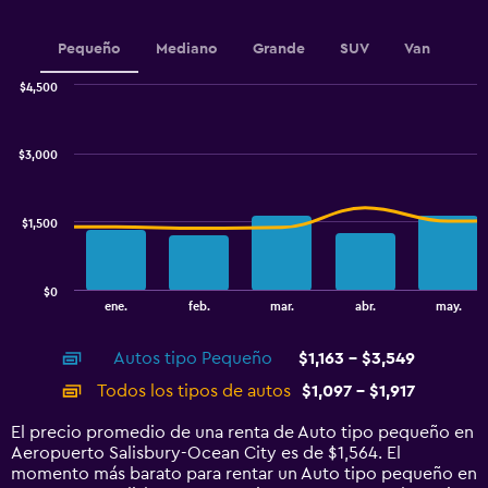
1
Y
Pequeño
Mediano
Grande
SUV
Van
axis
displaying
$4,500
values.
Combination
Chart
Range:
graphic.
chart
720
with
$3,000
to
2
data
1440.
series.
$1,500
The
chart
has
$0
1
End
ene.
feb.
mar.
abr.
may.
of
X
interactive
axis
chart
Autos tipo Pequeño
$1,163 - $3,549
displaying
categories.
Todos los tipos de autos
$1,097 - $1,917
Range:
14
El precio promedio de una renta de Auto tipo pequeño en
categories.
Aeropuerto Salisbury-Ocean City es de $1,564. El
The
momento más barato para rentar un Auto tipo pequeño en
chart