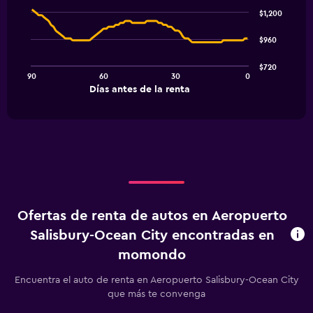
Chart
graphic.
chart
$1,200
with
91
$960
data
points.
$720
90
60
30
0
The
End
Días antes de la renta
chart
of
interactive
has
chart
1
X
axis
displaying
Días
antes
de
Ofertas de renta de autos en Aeropuerto
la
renta.
Salisbury-Ocean City encontradas en
Range:
momondo
91
categories.
Encuentra el auto de renta en Aeropuerto Salisbury-Ocean City
The
que más te convenga
chart
has