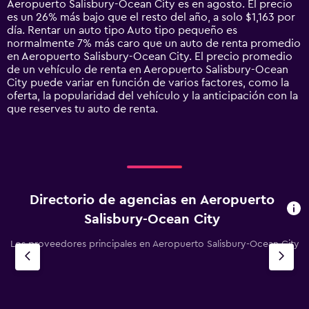
Aeropuerto Salisbury-Ocean City es en agosto. El precio
has
es un 26% más bajo que el resto del año, a solo $1,163 por
1
día. Rentar un auto tipo Auto tipo pequeño es
Y
normalmente 7% más caro que un auto de renta promedio
axis
en Aeropuerto Salisbury-Ocean City. El precio promedio
displaying
de un vehículo de renta en Aeropuerto Salisbury-Ocean
values.
City puede variar en función de varios factores, como la
Range:
oferta, la popularidad del vehículo y la anticipación con la
0
que reserves tu auto de renta.
to
4500.
Directorio de agencias en Aeropuerto
Salisbury-Ocean City
Los proveedores principales en Aeropuerto Salisbury-Ocean City