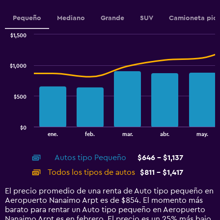
has
1
Pequeño
Mediano
Grande
SUV
Camioneta pic
Y
axis
$1,500
displaying
Combination
Chart
graphic.
chart
values.
with
Range:
$1,000
2
660
data
to
series.
840.
$500
The
chart
has
$0
1
End
ene.
feb.
mar.
abr.
may.
of
X
interactive
axis
chart
Autos tipo Pequeño
$646 - $1,137
displaying
categories.
Todos los tipos de autos
$811 - $1,417
Range:
14
El precio promedio de una renta de Auto tipo pequeño en
categories.
Aeropuerto Nanaimo Arpt es de $854. El momento más
The
barato para rentar un Auto tipo pequeño en Aeropuerto
chart
Nanaimo Arpt es en febrero. El precio es un 25% más bajo