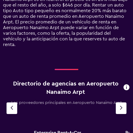
has
que el resto del año, a solo $646 por día. Rentar un auto
1
tipo Auto tipo pequeño es normalmente 20% más barato
Y
que un auto de renta promedio en Aeropuerto Nanaimo
axis
Arpt. El precio promedio de un vehículo de renta en
displaying
Aeropuerto Nanaimo Arpt puede variar en función de
values.
varios factores, como la oferta, la popularidad del
Range:
vehículo y la anticipación con la que reserves tu auto de
0
renta.
to
1500.
Directorio de agencias en Aeropuerto
Nanaimo Arpt
Los proveedores principales en Aeropuerto Nanaimo Arpt