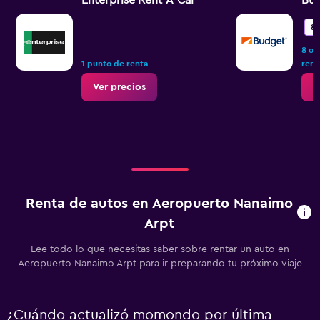
Enterprise Rent-A-Car
Bu
8.
8 op
1 punto de renta
rent
Ver precios
V
Renta de autos en Aeropuerto Nanaimo
Arpt
Lee todo lo que necesitas saber sobre rentar un auto en
Aeropuerto Nanaimo Arpt para ir preparando tu próximo viaje
¿Cuándo actualizó momondo por última