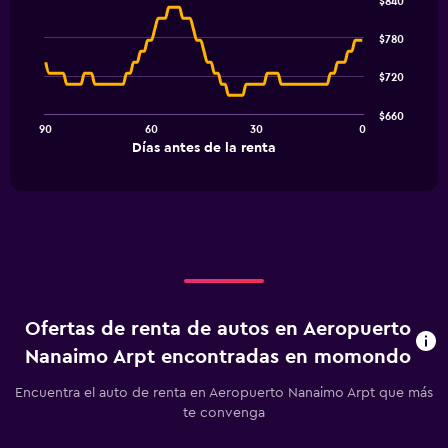
$840
Line
Chart
graphic.
chart
$780
with
91
$720
data
points.
$660
90
60
30
0
The
End
Días antes de la renta
chart
of
interactive
has
chart
1
X
axis
displaying
Días
antes
de
Ofertas de renta de autos en Aeropuerto
la
renta.
Nanaimo Arpt encontradas en momondo
Range:
91
Encuentra el auto de renta en Aeropuerto Nanaimo Arpt que más
categories.
te convenga
The
chart