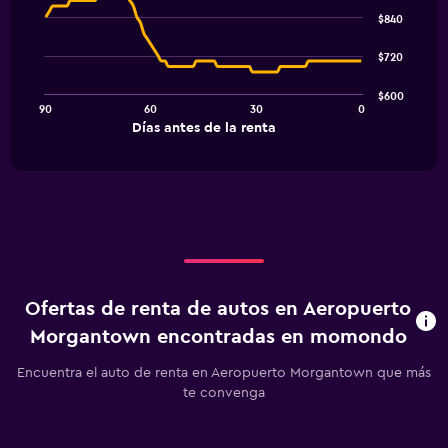
Chart
graphic.
chart
$840
with
91
$720
data
points.
$600
90
60
30
0
The
End
Días antes de la renta
chart
of
interactive
has
chart
1
X
axis
displaying
Días
antes
de
Ofertas de renta de autos en Aeropuerto
la
renta.
Morgantown encontradas en momondo
Range:
91
Encuentra el auto de renta en Aeropuerto Morgantown que más
categories.
te convenga
The
chart
has