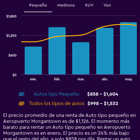
1
Pequeño
Mediano
SUV
Van
Y
axis
$1,800
displaying
Combination
Chart
graphic.
chart
values.
with
Range:
$1,200
2
600
data
to
series.
960.
$600
The
chart
has
$0
1
End
ene.
feb.
mar.
abr.
may.
of
X
interactive
axis
chart
Autos tipo Pequeño
$858 - $1,604
displaying
categories.
Todos los tipos de autos
$998 - $1,532
Range:
14
El precio promedio de una renta de Auto tipo pequeño en
categories.
Aeropuerto Morgantown es de $1,126. El momento más
The
barato para rentar un Auto tipo pequeño en Aeropuerto
chart
Morgantown es en enero. El precio es un 24% más bajo
has
que el resto del año, a solo $858 por día. Rentar un auto