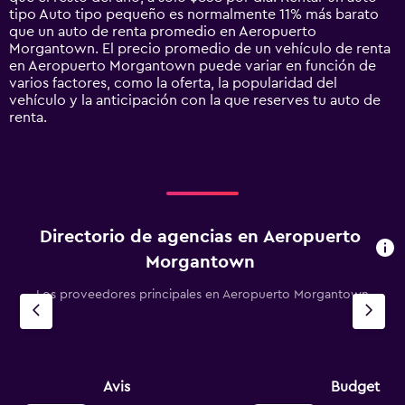
1
tipo Auto tipo pequeño es normalmente 11% más barato
Y
que un auto de renta promedio en Aeropuerto
axis
Morgantown. El precio promedio de un vehículo de renta
displaying
en Aeropuerto Morgantown puede variar en función de
values.
varios factores, como la oferta, la popularidad del
Range:
vehículo y la anticipación con la que reserves tu auto de
0
renta.
to
1800.
Directorio de agencias en Aeropuerto
Morgantown
Los proveedores principales en Aeropuerto Morgantown
Avis
Budget