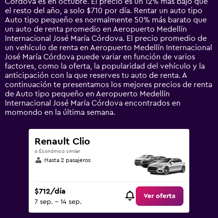
Córdova es en octubre. El precio es un 12% más bajo que
1
el resto del año, a solo $710 por día. Rentar un auto tipo
Y
Auto tipo pequeño es normalmente 50% más barato que
axis
un auto de renta promedio en Aeropuerto Medellín
displaying
Internacional José María Córdova. El precio promedio de
values.
un vehículo de renta en Aeropuerto Medellín Internacional
Range:
José María Córdova puede variar en función de varios
0
factores, como la oferta, la popularidad del vehículo y la
to
anticipación con la que reserves tu auto de renta. A
2400.
continuación te presentamos los mejores precios de renta
de Auto tipo pequeño en Aeropuerto Medellín
Internacional José María Córdova encontrados en
momondo en la última semana.
Renault Clio
o Económico similar
Hasta 2 pasajeros
$712/día
Ver oferta
7 sep. - 14 sep.