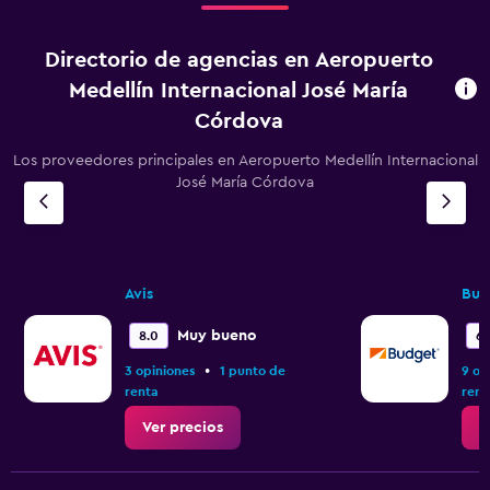
Directorio de agencias en Aeropuerto
Medellín Internacional José María
Córdova
Los proveedores principales en Aeropuerto Medellín Internacional
José María Córdova
Avis
Bud
Muy bueno
8.0
6.
•
3 opiniones
1 punto de
9 op
renta
rent
Ver precios
V