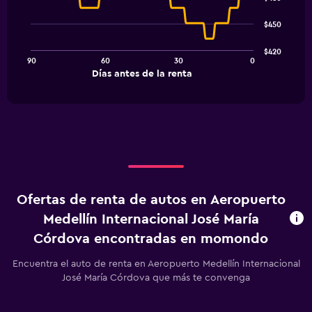
with
91
$450
data
points.
$420
90
60
30
0
The
End
Días antes de la renta
chart
of
interactive
has
chart
1
X
axis
displaying
Días
antes
de
Ofertas de renta de autos en Aeropuerto
la
renta.
Medellín Internacional José María
Range:
Córdova encontradas en momondo
91
categories.
Encuentra el auto de renta en Aeropuerto Medellín Internacional
The
José María Córdova que más te convenga
chart
has
1