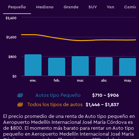
Y
Pequeño
Mediano
Grande
SUV
Van
Camion
axis
displaying
$2,400
values.
Combination
Chart
Range:
graphic.
chart
420
with
$1,600
to
2
data
510.
series.
$800
The
chart
has
$0
1
End
ene.
feb.
mar.
abr.
may.
of
X
interactive
axis
chart
Autos tipo Pequeño
$710 - $906
displaying
categories.
Todos los tipos de autos
$1,446 - $1,837
Range:
14
El precio promedio de una renta de Auto tipo pequeño en
categories.
Aeropuerto Medellín Internacional José María Córdova es
The
de $800. El momento más barato para rentar un Auto tipo
chart
pequeño en Aeropuerto Medellín Internacional José María
has