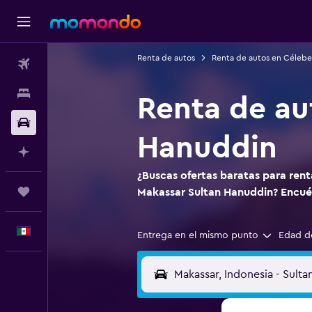
Renta de autos
Renta de autos en Célebe
Vuelos
Alojamientos
Renta de au
Autos
Hanuddin
Planifica con IA
¿Buscas ofertas baratas para ren
Trips
Makassar Sultan Hanuddin? Encu
Español
Entrega en el mismo punto
Edad d