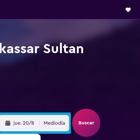
kassar Sultan
Buscar
jue. 20/8
Mediodía