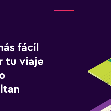
ás fácil
 tu viaje
o
ltan