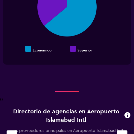
Económico
Superior
End
of
interactive
chart
0
Directorio de agencias en Aeropuerto
Islamabad Intl
Los proveedores principales en Aeropuerto Islamabad Intl