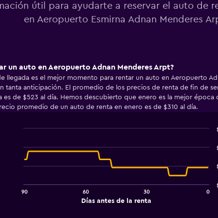
mación útil para ayudarte a reservar el auto de r
en Aeropuerto Esmirna Adnan Menderes Ar
tar un auto en Aeropuerto Adnan Menderes Arpt?
 de llegada es el mejor momento para rentar un auto en Aeropuerto A
n tanta anticipación. El promedio de los precios de renta de fin de
a es de $523 al día. Hemos descubierto que enero es la mejor época d
ecio promedio de un auto de renta en enero es de $310 al día.
Line
Chart
graphic.
chart
with
91
data
points.
90
60
30
0
The
End
Días antes de la renta
chart
of
interactive
has
chart