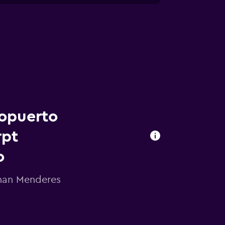
ropuerto
rpt
o
dnan Menderes