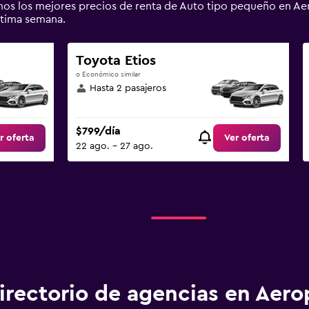
amos los mejores precios de renta de Auto tipo pequeño en 
tima semana.
Toyota Etios
o Económico similar
Hasta 2 pasajeros
$799/día
r oferta
Ver oferta
22 ago. - 27 ago.
irectorio de agencias en Aero