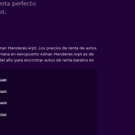
enta perfecto
pt.
dnan Menderes Arpt. Los precios de renta de autos
 semana en Aeropuerto Adnan Menderes Arpt es de
el año para encontrar autos de renta baratos en
$480
$440
$400
$360