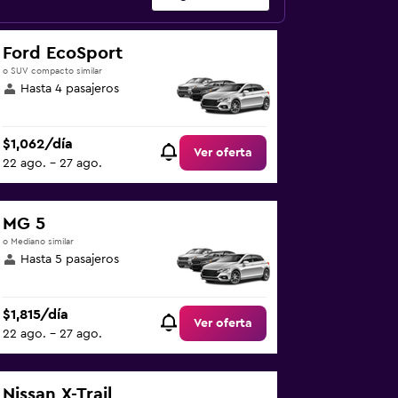
Ford EcoSport
o SUV compacto similar
Hasta 4 pasajeros
$1,062/día
Ver oferta
22 ago. - 27 ago.
MG 5
o Mediano similar
Hasta 5 pasajeros
$1,815/día
Ver oferta
22 ago. - 27 ago.
Nissan X-Trail