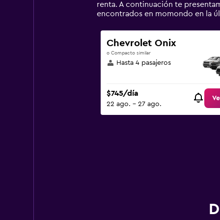
1
renta. A continuación te present
Y
encontrados en momondo en la úl
axis
displaying
values.
Chevrolet Onix
Range:
o Compacto similar
0
Hasta 4 pasajeros
to
1500.
$745/día
Ve
22 ago. - 27 ago.
D