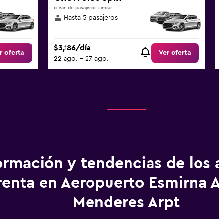
o Van de pasajeros similar
Hasta 5 pasajeros
$3,186/día
r oferta
Ver oferta
22 ago. - 27 ago.
ormación y tendencias de los 
renta en Aeropuerto Esmirna 
Menderes Arpt