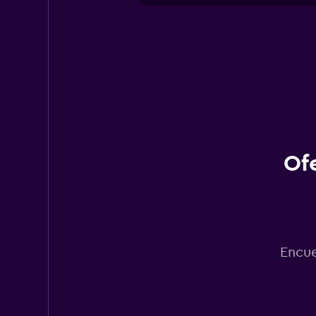
Of
Encue