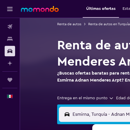
Últimas ofertas
Est
Renta de autos
Renta de autos en Turquía
Vuelos
Alojamientos
Renta de au
Autos
Menderes A
Planifica con IA
¿Buscas ofertas baratas para ren
Trips
Esmirna Adnan Menderes Arpt? E
Español
Entrega en el mismo punto
Edad d