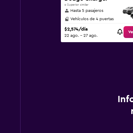
o Superior similar
Hasta 5 pasajeros
Vehículos de 4 puertas
$2,574/día
Ve
22 ago. - 27 ago.
Inf