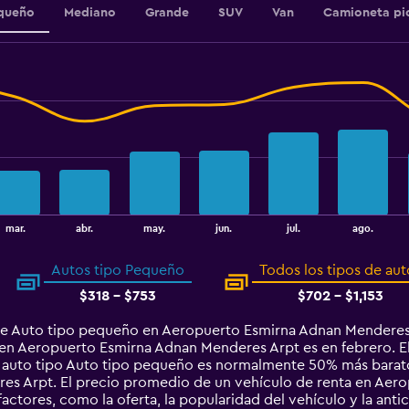
480.
queño
Mediano
Grande
SUV
Van
Camioneta pi
mar.
abr.
may.
jun.
jul.
ago.
Autos tipo Pequeño
Todos los tipos de aut
$318 - $753
$702 - $1,153
de Auto tipo pequeño en Aeropuerto Esmirna Adnan Menderes
en Aeropuerto Esmirna Adnan Menderes Arpt es en febrero. El
 un auto tipo Auto tipo pequeño es normalmente 50% más bara
s Arpt. El precio promedio de un vehículo de renta en Aer
factores, como la oferta, la popularidad del vehículo y la anti