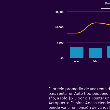
Pe
$1,500
Combination
Chart
graphic.
chart
with
$1,000
2
data
series.
$500
The
chart
has
$0
1
End
ene.
feb.
of
X
interactive
axis
chart
displaying
categories.
Range:
14
El precio promedio de una renta 
categories.
para rentar un Auto tipo pequeño 
The
año, a solo $318 por día. Rentar
chart
Aeropuerto Esmirna Adnan Mendere
has
puede variar en función de varios 