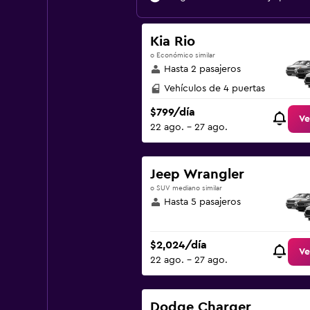
Kia Rio
o Económico similar
Hasta 2 pasajeros
Vehículos de 4 puertas
$799/día
Ve
22 ago. - 27 ago.
Jeep Wrangler
o SUV mediano similar
Hasta 5 pasajeros
$2,024/día
Ve
22 ago. - 27 ago.
Dodge Charger