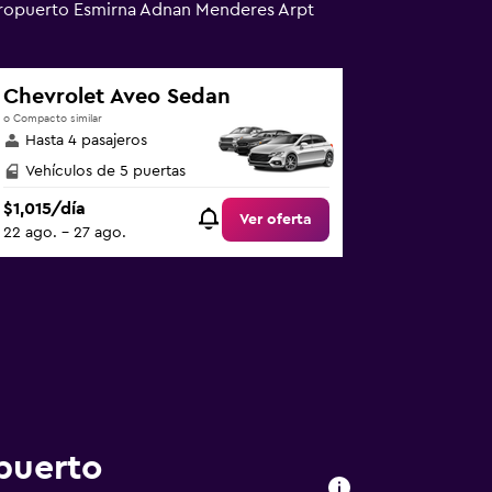
Aeropuerto Esmirna Adnan Menderes Arpt
Chevrolet Aveo Sedan
o Compacto similar
Hasta 4 pasajeros
Vehículos de 5 puertas
$1,015/día
Ver oferta
22 ago. - 27 ago.
puerto