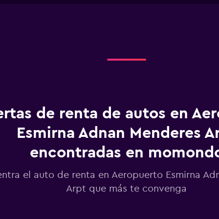
1
X
axis
displaying
Días
antes
de
la
renta.
Range:
91
categories.
ertas de renta de autos en Ae
The
chart
Esmirna Adnan Menderes A
has
1
encontradas en momond
Y
axis
displaying
ntra el auto de renta en Aeropuerto Esmirna A
values.
Arpt que más te convenga
Range:
360
to