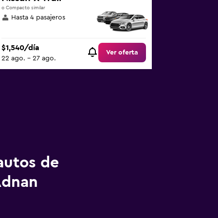
o Compacto similar
Hasta 4 pasajeros
$1,540/día
Ver oferta
22 ago. - 27 ago.
autos de
Adnan