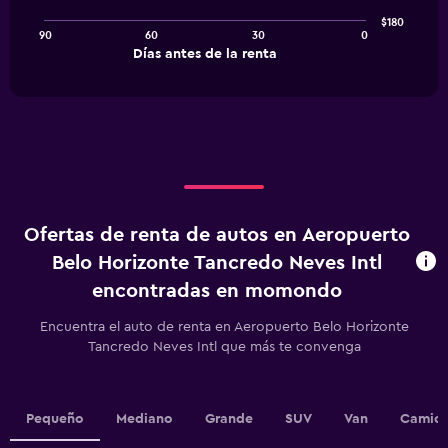
points.
$180
90
60
30
0
The
End
Días antes de la renta
chart
of
interactive
has
chart
1
X
axis
displaying
Días
antes
de
Ofertas de renta de autos en Aeropuerto
la
renta.
Belo Horizonte Tancredo Neves Intl
Range:
encontradas en momondo
91
categories.
Encuentra el auto de renta en Aeropuerto Belo Horizonte
The
Tancredo Neves Intl que más te convenga
chart
has
1
Y
Pequeño
Mediano
Grande
SUV
Van
Camion
axis
displaying