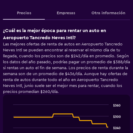
Precios
Empresas
Otra información
¿Cuál es la mejor época para rentar un auto en
Aeropuerto Tancredo Neves Intl?
Las mejores ofertas de renta de autos en Aeropuerto Tancredo
Neves Intl se pueden encontrar al reservar el mismo día de tu
llegada, cuando los precios son de $242/día en promedio. Según
los datos del año pasado, podrías pagar un promedio de $388/día
si rentas un auto el fin de semana. Los precios de renta durante la
semana son de un promedio de $436/día. Aunque hay ofertas de
renta de autos durante todo el año en Aeropuerto Tancredo
Neves Intl, junio suele ser el mejor mes para rentar, cuando los
precios promedian $260/día.
$360
Line
Chart
graphic.
chart
$300
with
91
$240
data