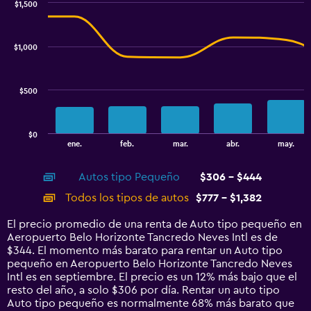
$1,500
values.
Combination
Chart
Range:
graphic.
chart
180
with
$1,000
to
2
data
360.
series.
$500
The
chart
has
$0
1
End
ene.
feb.
mar.
abr.
may.
of
X
interactive
axis
chart
Autos tipo Pequeño
$306 - $444
displaying
categories.
Todos los tipos de autos
$777 - $1,382
Range:
14
El precio promedio de una renta de Auto tipo pequeño en
categories.
Aeropuerto Belo Horizonte Tancredo Neves Intl es de
The
$344. El momento más barato para rentar un Auto tipo
chart
pequeño en Aeropuerto Belo Horizonte Tancredo Neves
has
Intl es en septiembre. El precio es un 12% más bajo que el
1
resto del año, a solo $306 por día. Rentar un auto tipo
Y
Auto tipo pequeño es normalmente 68% más barato que
axis