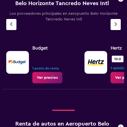
Belo Horizonte Tancredo Neves Intl
Los proveedores principales en Aeropuerto Belo Horizonte
Tancredo Neves Intl
Budget
Hertz
10.0
1 opinión
1 punto de renta
Ver precios
Ver pr
Renta de autos en Aeropuerto Belo