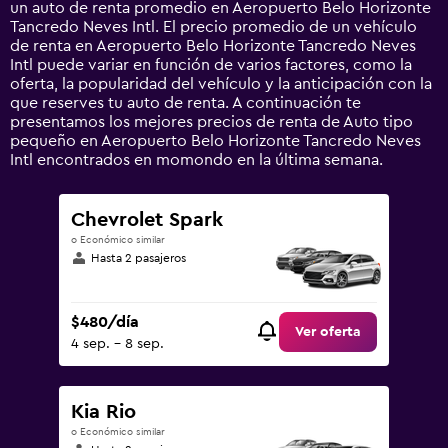
un auto de renta promedio en Aeropuerto Belo Horizonte
displaying
Tancredo Neves Intl. El precio promedio de un vehículo
values.
de renta en Aeropuerto Belo Horizonte Tancredo Neves
Range:
Intl puede variar en función de varios factores, como la
0
oferta, la popularidad del vehículo y la anticipación con la
to
que reserves tu auto de renta. A continuación te
1500.
presentamos los mejores precios de renta de Auto tipo
pequeño en Aeropuerto Belo Horizonte Tancredo Neves
Intl encontrados en momondo en la última semana.
Chevrolet Spark
o Económico similar
Hasta 2 pasajeros
$480/día
Ver oferta
4 sep. - 8 sep.
Kia Rio
o Económico similar