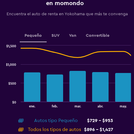
en momondo
1
Y
Encuentra el auto de renta en Yokohama que más te convenga
axis
displaying
values.
Range:
Pequeño
SUV
Van
Convertible
0
to
$1,500
45.
Combination
Chart
graphic.
chart
with
$1,000
2
data
series.
$500
The
chart
has
$0
1
End
ene.
feb.
mar.
abr.
may.
of
X
interactive
axis
chart
Autos tipo Pequeño
$729 - $953
displaying
categories.
Todos los tipos de autos
$896 - $1,427
Range: