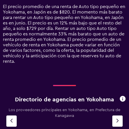
14
El precio promedio de una renta de Auto tipo pequeño en
categories.
Yokohama, en Japón es de $820. El momento más barato
The
para rentar un Auto tipo pequeño en Yokohama, en Japón
chart
es en junio. El precio es un 12% más bajo que el resto del
has
año, a solo $729 por día. Rentar un auto tipo Auto tipo
1
pequeño es normalmente 33% más barato que un auto de
Y
renta promedio en Yokohama. El precio promedio de un
axis
vehículo de renta en Yokohama puede variar en función
displaying
de varios factores, como la oferta, la popularidad del
values.
vehículo y la anticipación con la que reserves tu auto de
Range:
renta.
0
to
1500.
Directorio de agencias en Yokohama
Los proveedores principales en Yokohama, en Prefectura de
Kanagawa