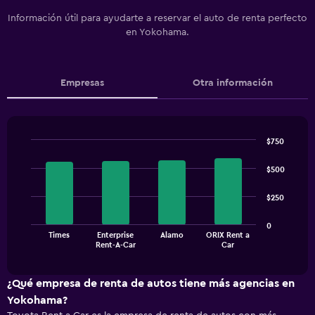
Información útil para ayudarte a reservar el auto de renta perfecto
en Yokohama.
Empresas
Otra información
$750
Bar
Chart
graphic.
chart
$500
with
4
$250
bars.
The
0
Times
Enterprise
Alamo
ORIX Rent a
chart
End
Rent-A-Car
Car
of
has
interactive
1
chart
X
¿Qué empresa de renta de autos tiene más agencias en
axis
Yokohama?
displaying