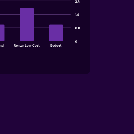
2.4
1.6
0.8
0
nal
Rentar Low Cost
Budget