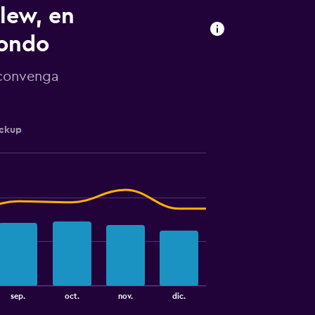
lew, en
ondo
 convenga
ickup
sep.
oct.
nov.
dic.