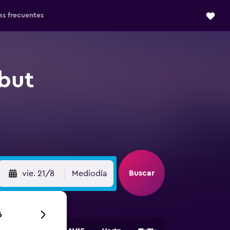
as frecuentes
but
Buscar
vie. 21/8
Mediodía
6