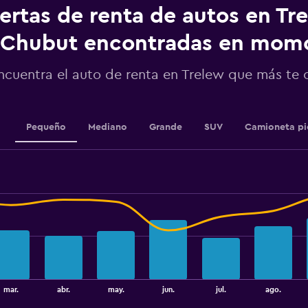
displaying
ertas de renta de autos en Tre
values.
Range:
Chubut encontradas en mom
0
to
2.4.
ncuentra el auto de renta en Trelew que más te
Pequeño
Mediano
Grande
SUV
Camioneta p
mar.
abr.
may.
jun.
jul.
ago.