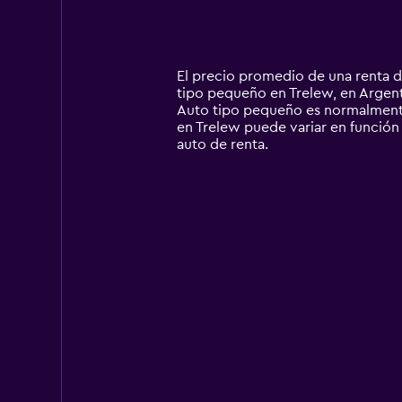
axis
chart
displaying
categories.
Range:
14
El precio promedio de una renta d
categories.
tipo pequeño en Trelew, en Argenti
The
Auto tipo pequeño es normalmente
chart
en Trelew puede variar en función 
has
auto de renta.
1
Y
axis
displaying
values.
Range:
0
to
2400.