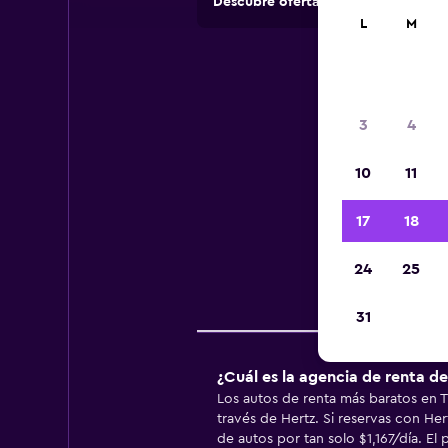
Descubre ofertas de agencias de 
L
M
Inf
3
4
10
11
Infor
17
18
24
25
Emp
31
¿Cuál es la agencia de renta d
Los autos de renta más baratos en 
través de Hertz. Si reservas con He
de autos por tan solo $1,167/día. El