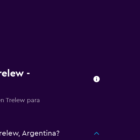
relew -
en Trelew para
relew, Argentina?