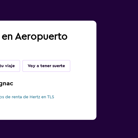
a en Aeropuerto
u viaje
Voy a tener suerte
agnac
os de renta de Hertz en TLS