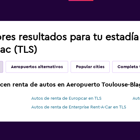
res resultados para tu estadí
ac (TLS)
Aeropuertos alternativos
Popular cities
Completa t
ecen renta de autos en Aeropuerto Toulouse-Bl
Autos de renta de Europcar en TLS
Aut
Autos de renta de Enterprise Rent-A-Car en TLS