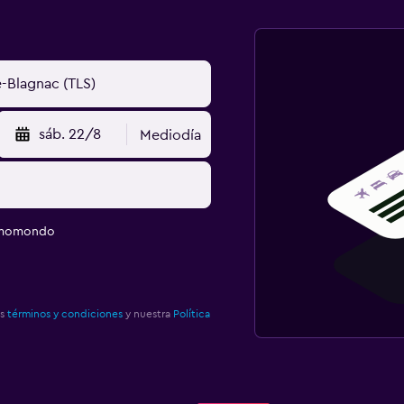
sáb. 22/8
Mediodía
e momondo
os
términos y condiciones
y nuestra
Política