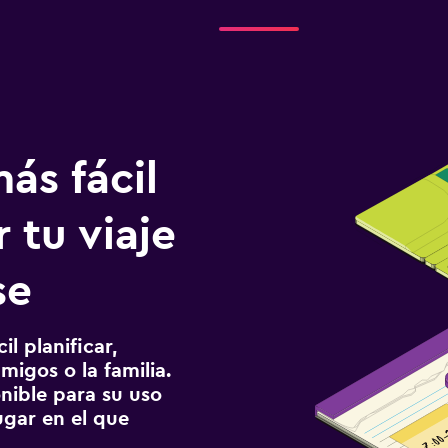
ás fácil
 tu viaje
se
l planificar,
migos o la familia.
onible para su uso
gar en el que