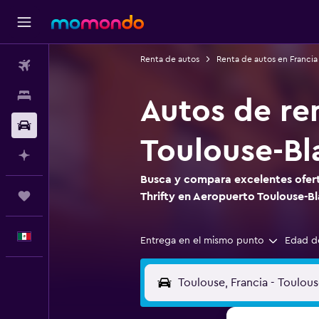
Renta de autos
Renta de autos en Francia
Vuelos
Alojamientos
Autos de re
Autos
Toulouse-B
Planifica con IA
Busca y compara excelentes ofert
Trips
Thrifty en Aeropuerto Toulouse-B
Español
Entrega en el mismo punto
Edad d