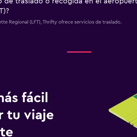
io de traslado o recogida en el aeropue
T)?
tte Regional (LFT), Thrifty ofrece servicios de traslado.
ás fácil
 tu viaje
tte