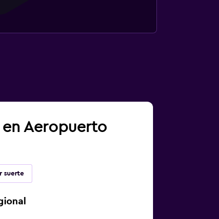
a en Aeropuerto
r suerte
gional