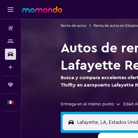
Renta de autos
Renta de autos en Estado
Vuelos
Alojamientos
Autos de re
Autos
Lafayette R
Planifica con IA
Busca y compara excelentes ofert
Trips
Thrifty en Aeropuerto Lafayette 
Español
Entrega en el mismo punto
Edad d