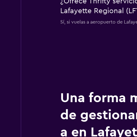
¿Ofrece Thrifty servic
Lafayette Regional (LF
Sí, si vuelas a aeropuerto de Lafaye
Una forma m
de gestionar
a en Lafaye