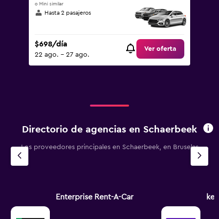
o Mini similar
Hasta 2 pasajeros
$698/día
Ver oferta
22 ago. - 27 ago.
Directorio de agencias en Schaerbeek
Los proveedores principales en Schaerbeek, en Bruselas
Enterprise Rent-A-Car
ked