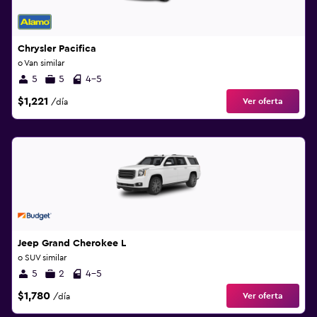
Chrysler Pacifica
o Van similar
5
5
4-5
$1,221
Ver oferta
/día
Jeep Grand Cherokee L
o SUV similar
5
2
4-5
$1,780
Ver oferta
/día