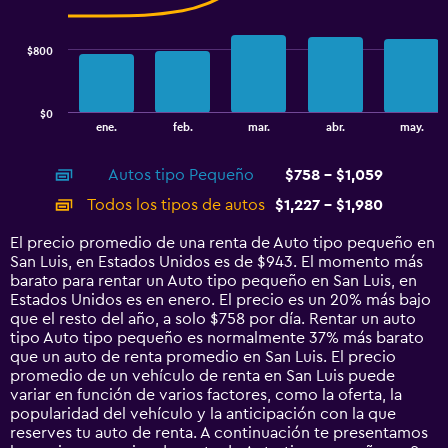
data
series.
$800
The
chart
has
$0
1
End
ene.
feb.
mar.
abr.
may.
of
X
interactive
axis
chart
Autos tipo Pequeño
$758 - $1,059
displaying
categories.
Todos los tipos de autos
$1,227 - $1,980
Range:
14
El precio promedio de una renta de Auto tipo pequeño en
categories.
San Luis, en Estados Unidos es de $943. El momento más
The
barato para rentar un Auto tipo pequeño en San Luis, en
chart
Estados Unidos es en enero. El precio es un 20% más bajo
has
que el resto del año, a solo $758 por día. Rentar un auto
1
tipo Auto tipo pequeño es normalmente 37% más barato
Y
que un auto de renta promedio en San Luis. El precio
axis
promedio de un vehículo de renta en San Luis puede
displaying
variar en función de varios factores, como la oferta, la
values.
popularidad del vehículo y la anticipación con la que
Range:
reserves tu auto de renta. A continuación te presentamos
0