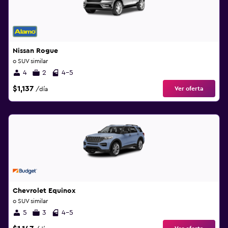
Nissan Rogue
o SUV similar
4
2
4-5
$1,137
Ver oferta
/día
Chevrolet Equinox
o SUV similar
5
3
4-5