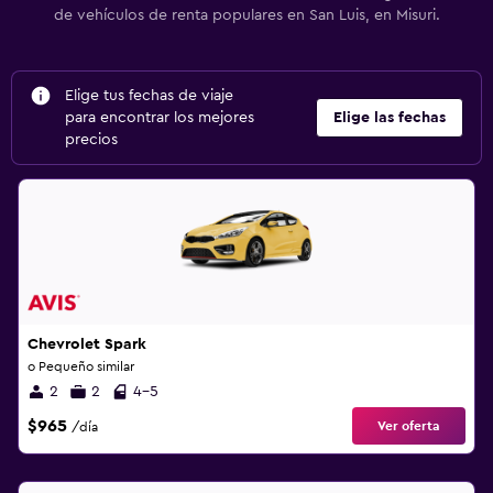
de vehículos de renta populares en San Luis, en Misuri.
Elige tus fechas de viaje
para encontrar los mejores
Elige las fechas
precios
Chevrolet Spark
o Pequeño similar
2
2
4-5
$965
Ver oferta
/día