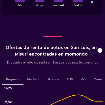
0
chart
End
Avis
Movly
National
Payless
of
has
interactive
1
chart
X
axis
displaying
categories.
Range:
4
categories.
Ofertas de renta de autos en San Luis, en
The
chart
Misuri encontradas en momondo
has
1
Encuentra el auto de renta en San Luis que más te convenga
Y
axis
displaying
values.
Pequeño
Mediano
Grande
SUV
Van
Camion
Range:
0
$2,400
Combination
to
Chart
graphic.
chart
7.5.
with
$1,600
2