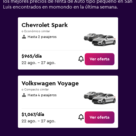
los mejores precios de renta de Auto tipo pequeño en San
to
Luis encontrados en momondo en la última semana.
2400.
Chevrolet Spark
o Económico similar
Hasta 2 pasajeros
$965/día
Ver oferta
22 ago. - 27 ago.
Volkswagen Voyage
o Compacto similar
Hasta 4 pasajeros
$1,067/día
Ver oferta
22 ago. - 27 ago.