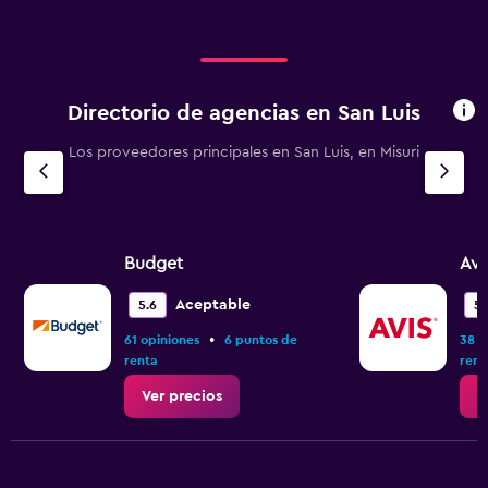
Directorio de agencias en San Luis
Los proveedores principales en San Luis, en Misuri
Budget
Avi
Aceptable
5.6
5.
•
61 opiniones
6 puntos de
38 o
renta
rent
Ver precios
V