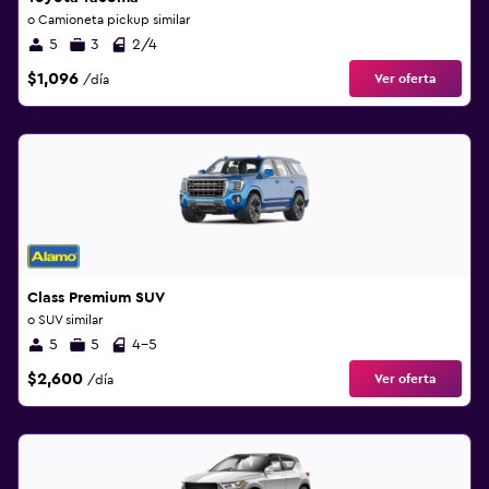
o Camioneta pickup similar
5
3
2/4
$1,096
Ver oferta
/día
Class Premium SUV
o SUV similar
5
5
4-5
$2,600
Ver oferta
/día