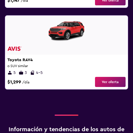
$1,147
Ver oferta
/día
Toyota RAV4
o SUV similar
5
3
4-5
$1,299
Ver oferta
/día
Información y tendencias de los autos de