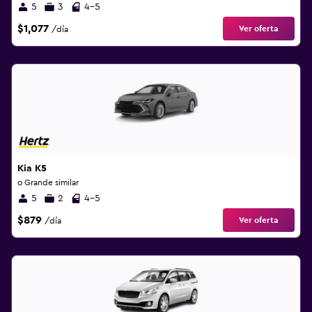
5
3
4-5
$1,077
Ver oferta
/día
Kia K5
o Grande similar
5
2
4-5
$879
Ver oferta
/día