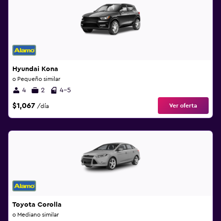
Hyundai Kona
o Pequeño similar
4
2
4-5
$1,067
Ver oferta
/día
Toyota Corolla
o Mediano similar