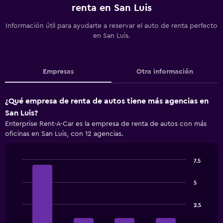
renta en San Luis
Información útil para ayudarte a reservar el auto de renta perfecto
en San Luis.
Empresas
Otra información
¿Qué empresa de renta de autos tiene más agencias en
San Luis?
Enterprise Rent-A-Car es la empresa de renta de autos con más
oficinas en San Luis, con 12 agencias.
7.5
Bar
Chart
graphic.
chart
5
with
4
bars.
2.5
The