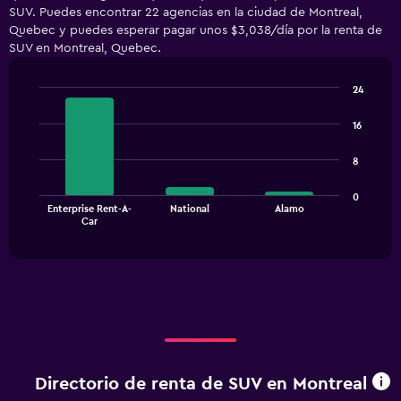
SUV. Puedes encontrar 22 agencias en la ciudad de Montreal,
3
Quebec y puedes esperar pagar unos $3,038/día por la renta de
categories.
SUV en Montreal, Quebec.
The
chart
has
24
1
Bar
Chart
Y
graphic.
chart
16
with
axis
3
displaying
8
bars.
values.
Range:
The
0
0
Enterprise Rent-A-
National
Alamo
chart
End
to
Car
of
has
3600.
interactive
1
chart
X
axis
displaying
categories.
Range:
3
categories.
Directorio de renta de SUV en Montreal
The