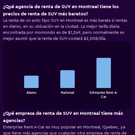
¿Qué agencia de renta de SUV en Montreal tiene los
precios de renta de SUV más baratos?
La renta de un auto tipo SUV en Montreal es más barata si rentas
en Alamo, en su ubicación en la ciudad. La mejor tarifa diaria
encontrada por momondo es de $1,249, pero normalmente es
mejor asumir que la renta de SUV costará $2,008/día.
Bar
Chart
graphic.
chart
with
3
bars.
The
Alamo
National
Enterprise Rent-A-
chart
End
Car
of
has
interactive
1
chart
X
¿Qué empresa de renta de SUV en Montreal tiene más
axis
agencias?
displaying
Enterprise Rent-A-Car es muy popular en Montreal, Quebec, ya
categories.
que tiene más agencias que cualquier otra empresa de renta de
Range: