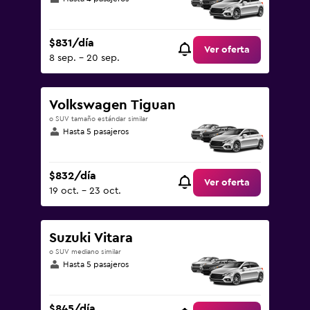
$831/día
Ver oferta
8 sep. - 20 sep.
Volkswagen Tiguan
o SUV tamaño estándar similar
Hasta 5 pasajeros
$832/día
Ver oferta
19 oct. - 23 oct.
Suzuki Vitara
o SUV mediano similar
Hasta 5 pasajeros
$845/día