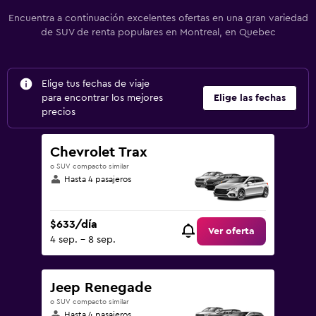
Encuentra a continuación excelentes ofertas en una gran variedad
de SUV de renta populares en Montreal, en Quebec
Elige tus fechas de viaje
para encontrar los mejores
Elige las fechas
precios
Chevrolet Trax
o SUV compacto similar
Hasta 4 pasajeros
$633/día
Ver oferta
4 sep. - 8 sep.
Jeep Renegade
o SUV compacto similar
Hasta 4 pasajeros