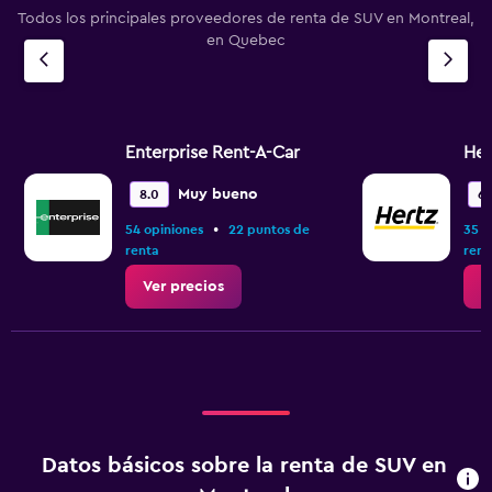
chart
Todos los principales proveedores de renta de SUV en Montreal,
has
en Quebec
1
Y
axis
displaying
values.
Range:
Enterprise Rent-A-Car
Her
0
to
Muy bueno
8.0
6.
24.
•
54 opiniones
22 puntos de
35 o
renta
rent
Ver precios
V
Datos básicos sobre la renta de SUV en