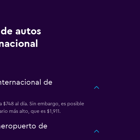
 de autos
nacional
nternacional de
 $748 al día. Sin embargo, es posible
rio más alto, que es $1,911.
 aeropuerto de