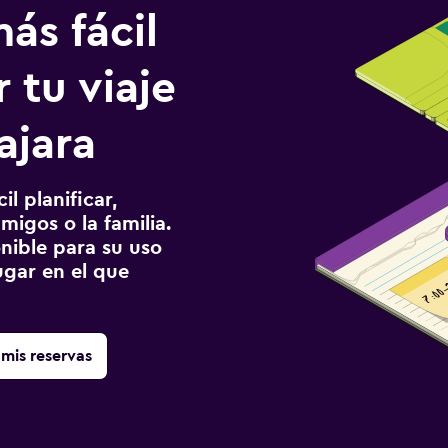
ás fácil
 tu viaje
ajara
l planificar,
migos o la familia.
onible para su uso
gar en el que
mis reservas