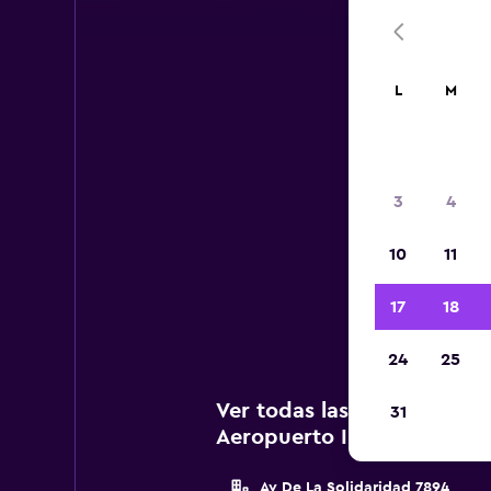
L
M
Aer
3
4
A c
10
11
ag
Inter
17
18
24
25
Ver todas las agencias de 
31
Aeropuerto Internacional 
Av De La Solidaridad 7894