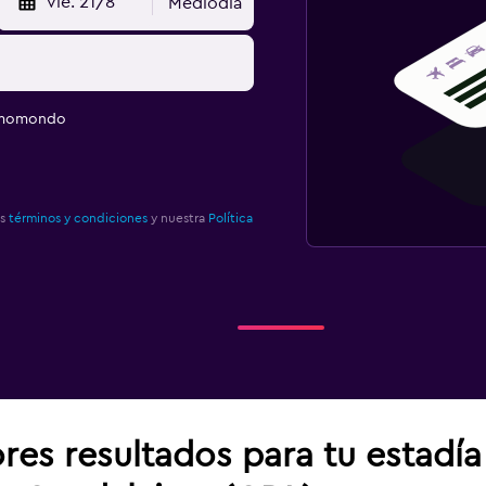
vie. 21/8
Mediodía
e momondo
os
términos y condiciones
y nuestra
Política
res resultados para tu estadí