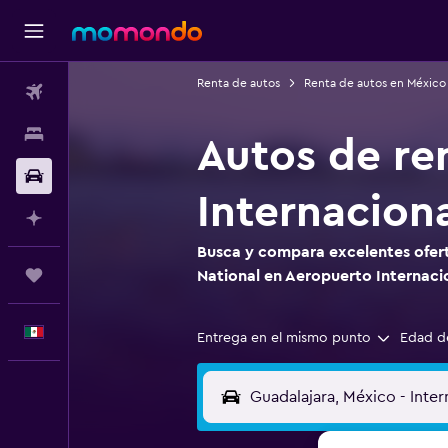
Renta de autos
Renta de autos en México
Vuelos
Alojamientos
Autos de re
Autos
Internacion
Planifica con IA
Busca y compara excelentes ofert
Trips
National en Aeropuerto Internaci
Español
Entrega en el mismo punto
Edad d