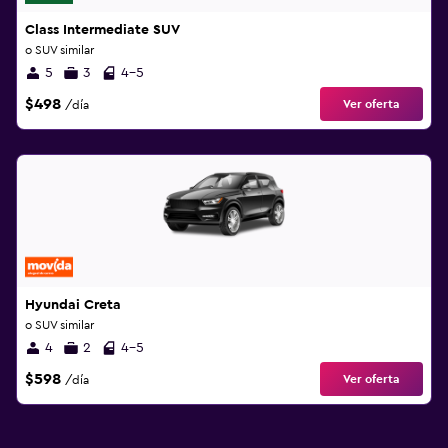
Class Intermediate SUV
o SUV similar
5
3
4-5
$498
Ver oferta
/día
Hyundai Creta
o SUV similar
4
2
4-5
$598
Ver oferta
/día