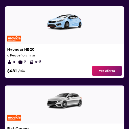
Hyundai HB20
o Pequeño similar
4
2
4-5
$481
Ver oferta
/día
Fiat Cronos