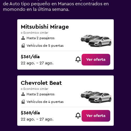
0
de Auto tipo pequeño en Manaos encontrados en
to
momondo en la última semana.
1500.
Mitsubishi Mirage
o Económico similar
Hasta 2 pasajeros
Vehículos de 5 puertas
$361/día
Ver oferta
22 ago. - 27 ago.
Chevrolet Beat
o Económico similar
Hasta 2 pasajeros
Vehículos de 4 puertas
$369/día
Ver oferta
22 ago. - 27 ago.