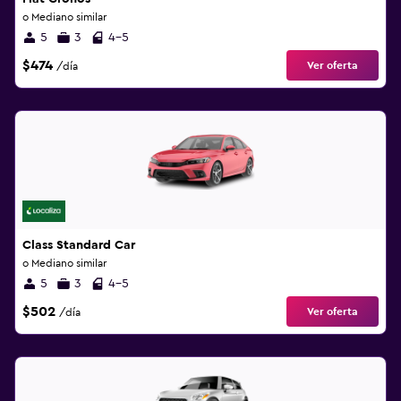
o Mediano similar
5
3
4-5
$474
Ver oferta
/día
Class Standard Car
o Mediano similar
5
3
4-5
$502
Ver oferta
/día