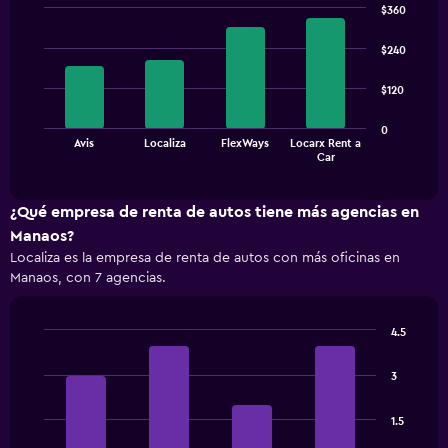
$360
Bar
Chart
graphic.
chart
$240
with
4
$120
bars.
The
0
Avis
Localiza
FlexWays
Locarx Rent a
chart
End
Car
of
has
interactive
1
chart
X
¿Qué empresa de renta de autos tiene más agencias en
axis
Manaos?
displaying
Localiza es la empresa de renta de autos con más oficinas en
categories.
Manaos, con 7 agencias.
Range:
4
categories.
4.5
The
Bar
Chart
chart
graphic.
chart
has
3
with
1
4
bars.
Y
1.5
axis