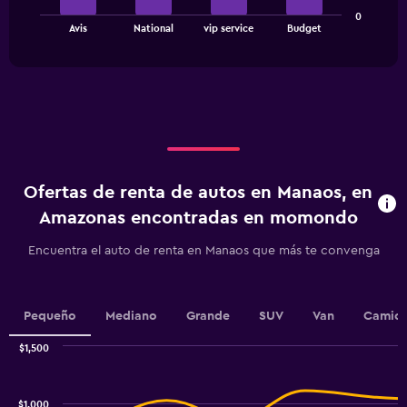
The
displaying
0
chart
values.
End
Avis
National
vip service
Budget
of
has
Range:
interactive
1
0
chart
X
to
axis
360.
displaying
categories.
Range:
4
categories.
Ofertas de renta de autos en Manaos, en
The
chart
Amazonas encontradas en momondo
has
1
Encuentra el auto de renta en Manaos que más te convenga
Y
axis
displaying
values.
Pequeño
Mediano
Grande
SUV
Van
Camion
Range:
0
$1,500
Combination
to
Chart
graphic.
chart
4.5.
with
$1,000