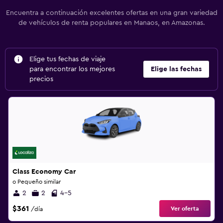
Encuentra a continuación excelentes ofertas en una gran variedad
de vehículos de renta populares en Manaos, en Amazonas.
Elige tus fechas de viaje
para encontrar los mejores
Elige las fechas
precios
Class Economy Car
o Pequeño similar
2
2
4-5
$361
Ver oferta
/día