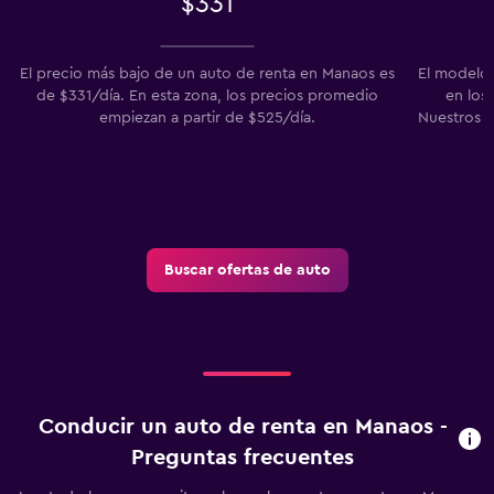
$331
El precio más bajo de un auto de renta en Manaos es
El modelo
de $331/día. En esta zona, los precios promedio
en los
empiezan a partir de $525/día.
Nuestros u
Buscar ofertas de auto
Conducir un auto de renta en Manaos -
Preguntas frecuentes