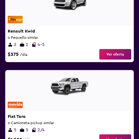
Renault Kwid
o Pequeño similar
2
2
4-5
$375
Ver oferta
/día
Fiat Toro
o Camioneta pickup similar
5
5
2/4