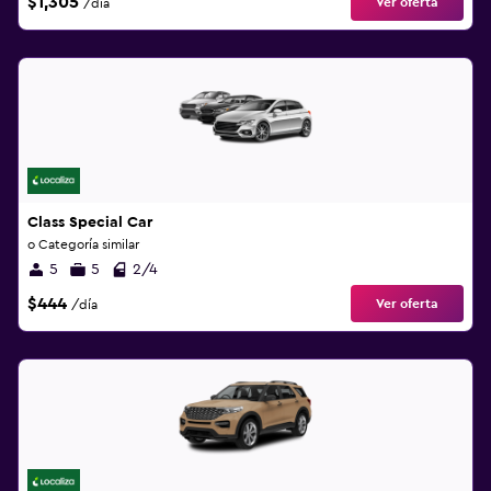
$1,305
Ver oferta
/día
Class Special Car
o Categoría similar
5
5
2/4
$444
Ver oferta
/día