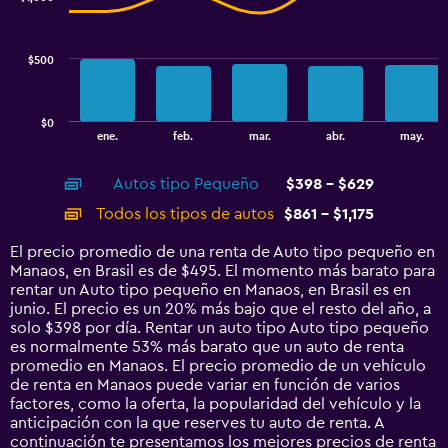
2
data
series.
$500
The
chart
has
$0
1
End
ene.
feb.
mar.
abr.
may.
of
X
interactive
axis
chart
Autos tipo Pequeño
$398 - $629
displaying
categories.
Todos los tipos de autos
$861 - $1,175
Range:
14
El precio promedio de una renta de Auto tipo pequeño en
categories.
Manaos, en Brasil es de $495. El momento más barato para
The
rentar un Auto tipo pequeño en Manaos, en Brasil es en
chart
junio. El precio es un 20% más bajo que el resto del año, a
has
solo $398 por día. Rentar un auto tipo Auto tipo pequeño
1
es normalmente 53% más barato que un auto de renta
Y
promedio en Manaos. El precio promedio de un vehículo
axis
de renta en Manaos puede variar en función de varios
displaying
factores, como la oferta, la popularidad del vehículo y la
values.
anticipación con la que reserves tu auto de renta. A
Range:
continuación te presentamos los mejores precios de renta