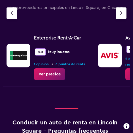
Los proveedores principales en Lincoln Square, en Chicago
Enterprise Rent-A-Car
Avi
6.
Muy bueno
8.0
2 op
•
1 opinión
4 puntos de renta
rent
Ver precios
V
Conducir un auto de renta en Lincoln
Square - Preguntas frecuentes