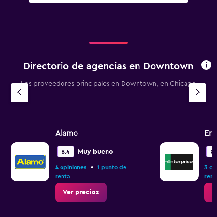
Directorio de agencias en Downtown
Los proveedores principales en Downtown, en Chicago
Alamo
Ent
Muy bueno
8.4
8.
•
4 opiniones
1 punto de
3 op
renta
rent
Ver precios
V