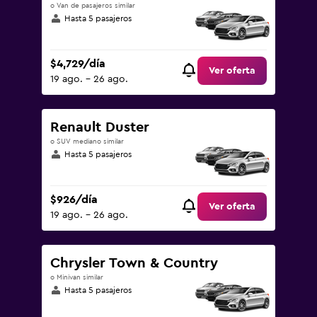
o Van de pasajeros similar
Hasta 5 pasajeros
$4,729/día
Ver oferta
19 ago. - 26 ago.
Renault Duster
o SUV mediano similar
Hasta 5 pasajeros
$926/día
Ver oferta
19 ago. - 26 ago.
Chrysler Town & Country
o Minivan similar
Hasta 5 pasajeros