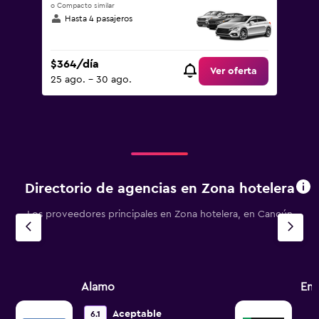
o Compacto similar
Hasta 4 pasajeros
$364/día
Ver oferta
25 ago. - 30 ago.
Directorio de agencias en Zona hotelera
Los proveedores principales en Zona hotelera, en Cancún
Alamo
Ent
Aceptable
6.1