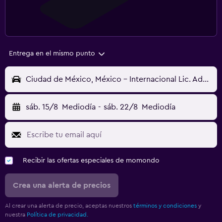
Entrega en el mismo punto
Ciudad de México, México - Internacional Lic. Adolfo López Mateos (TLC)
sáb. 15/8
Mediodía
-
sáb. 22/8
Mediodía
Recibir las ofertas especiales de momondo
Crea una alerta de precios
Al crear una alerta de precio, aceptas nuestros
términos y condiciones
y
nuestra
Política de privacidad.