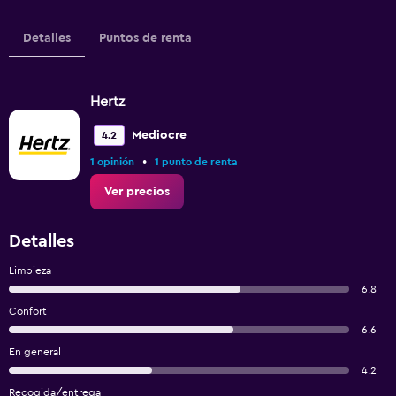
Detalles
Puntos de renta
Hertz
Mediocre
4.2
•
1 opinión
1 punto de renta
Ver precios
Detalles
Limpieza
6.8
Confort
6.6
En general
4.2
Recogida/entrega