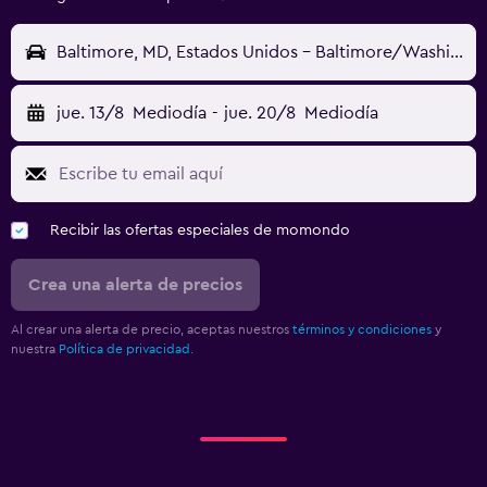
Baltimore, MD, Estados Unidos - Baltimore/Washington (BWI)
jue. 13/8
Mediodía
-
jue. 20/8
Mediodía
Recibir las ofertas especiales de momondo
Crea una alerta de precios
Al crear una alerta de precio, aceptas nuestros
términos y condiciones
y
nuestra
Política de privacidad.