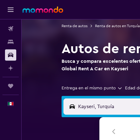
Renta de autos
Renta de autos en Turquía
Vuelos
Alojamientos
Autos de re
Autos
Busca y compara excelentes ofert
Planifica con IA
Global Rent A Car en Kayseri
Trips
Entrega en el mismo punto
Edad d
Español