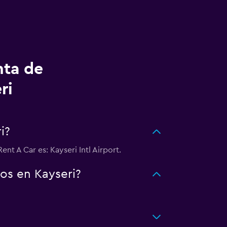
nta de
ri
i?
nt A Car es: Kayseri Intl Airport.
os en Kayseri?