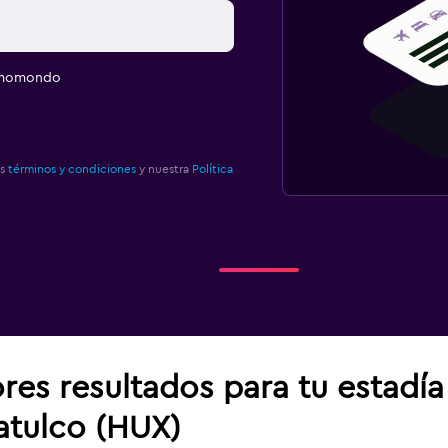
e momondo
os
términos y condiciones
y nuestra
Política
res resultados para tu estadí
atulco (HUX)