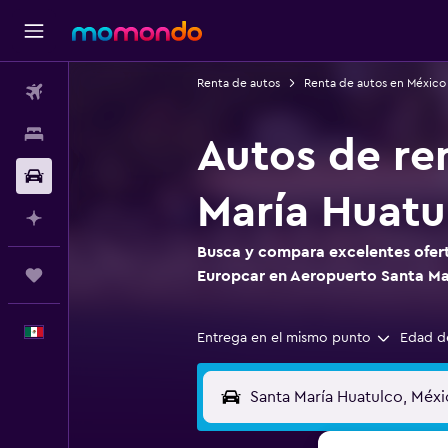
Renta de autos
Renta de autos en México
Vuelos
Alojamientos
Autos de re
Autos
María Huatu
Planifica con IA
Busca y compara excelentes ofert
Trips
Europcar en Aeropuerto Santa Ma
Español
Entrega en el mismo punto
Edad d