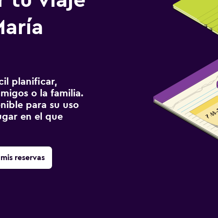
 tu viaje
María
l planificar,
migos o la familia.
onible para su uso
gar en el que
mis reservas