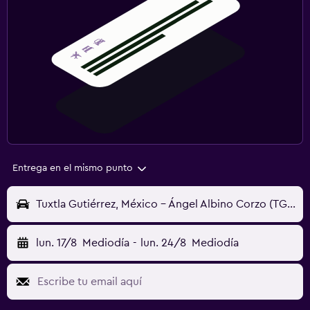
Entrega en el mismo punto
Tuxtla Gutiérrez, México - Ángel Albino Corzo (TGZ)
lun. 17/8
Mediodía
-
lun. 24/8
Mediodía