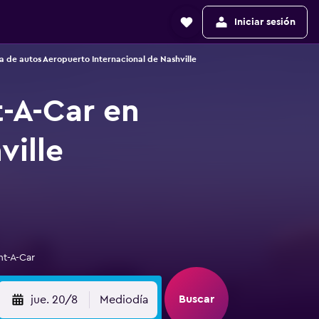
Iniciar sesión
a de autos Aeropuerto Internacional de Nashville
t-A-Car en
ville
nt-A-Car
Buscar
jue. 20/8
Mediodía