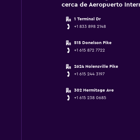
cerca de Aeropuerto Intern
1 Terminal Dr
+1 833 898 2148
515 Donelson Pike
+1 615 872 7722
2624 Nolensville Pike
+1 615 244 3197
302 Hermitage Ave
+1 615 238 0685