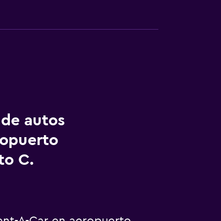
 de autos
ropuerto
to C.