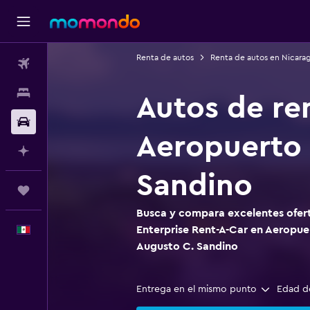
Renta de autos
Renta de autos en Nicara
Vuelos
Alojamientos
Autos de re
Autos
Aeropuerto 
Planifica con IA
Sandino
Trips
Busca y compara excelentes ofert
Enterprise Rent-A-Car en Aeropu
Español
Augusto C. Sandino
Entrega en el mismo punto
Edad d