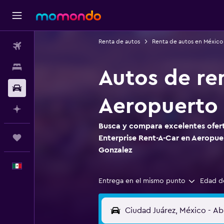
Renta de autos
Renta de autos en México
Vuelos
Alojamientos
Autos de re
Autos
Aeropuerto
Planifica con IA
Busca y compara excelentes ofert
Trips
Enterprise Rent-A-Car en Aeropu
Gonzalez
Español
Entrega en el mismo punto
Edad d