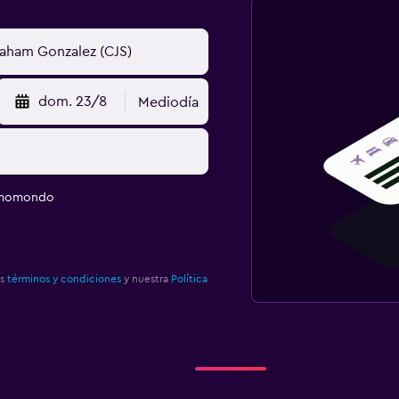
dom. 23/8
Mediodía
e momondo
os
términos y condiciones
y nuestra
Política