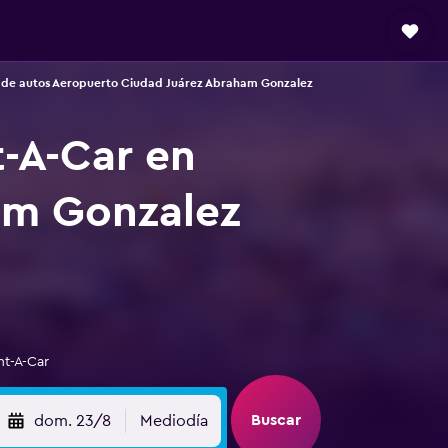
 de autos Aeropuerto Ciudad Juárez Abraham Gonzalez
t-A-Car en
am Gonzalez
nt-A-Car
Buscar
dom. 23/8
Mediodía