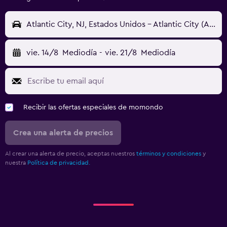
Atlantic City, NJ, Estados Unidos - Atlantic City (ACY)
vie. 14/8
Mediodía
-
vie. 21/8
Mediodía
Recibir las ofertas especiales de momondo
Crea una alerta de precios
Al crear una alerta de precio, aceptas nuestros
términos y condiciones
y
nuestra
Política de privacidad.