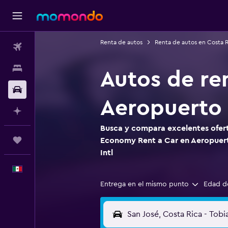
Renta de autos
Renta de autos en Costa R
Vuelos
Alojamientos
Autos de re
Autos
Aeropuerto 
Planifica con IA
Busca y compara excelentes ofert
Trips
Economy Rent a Car en Aeropuert
Intl
Español
Entrega en el mismo punto
Edad d