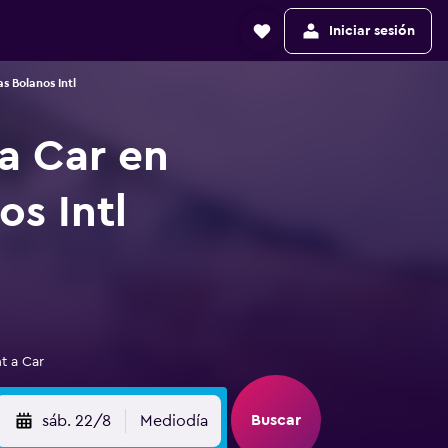
Iniciar sesión
s Bolanos Intl
a Car en
s Intl
t a Car
Buscar
sáb. 22/8
Mediodía