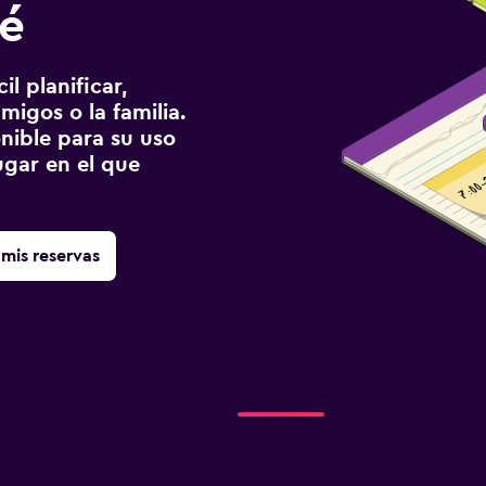
sé
l planificar,
migos o la familia.
onible para su uso
gar en el que
mis reservas