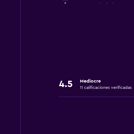
No se proporcionó número de t
0.1 MI from Spoon Santa Ana Ci
No se proporcionó número de t
Via Lindora Forum 2
+506 2299 2000
Mediocre
4.5
11 calificaciones verificadas