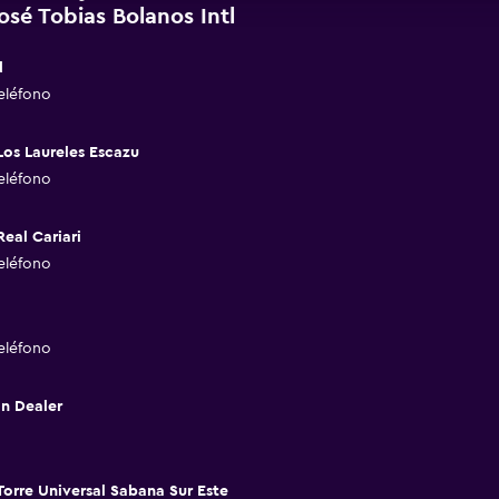
sé Tobias Bolanos Intl
d
eléfono
Los Laureles Escazu
eléfono
eal Cariari
eléfono
eléfono
n Dealer
orre Universal Sabana Sur Este