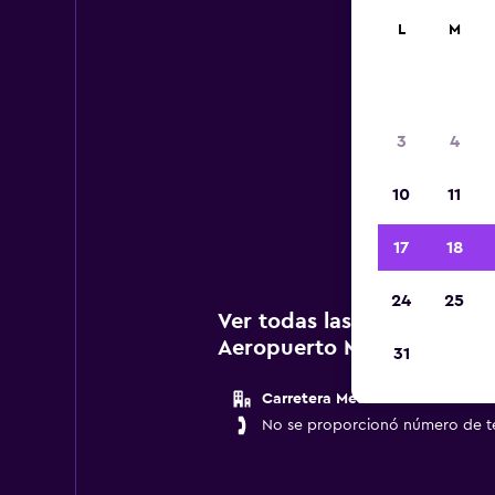
L
M
3
4
A c
10
11
agenc
17
18
24
25
Ver todas las agencias de 
Aeropuerto Mexicali
31
Carretera Mesa De Andrade
No se proporcionó número de t