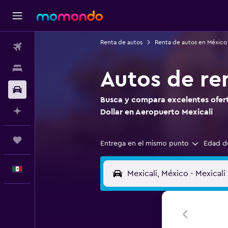
Renta de autos
Renta de autos en México
Vuelos
Alojamientos
Autos de re
Autos
Busca y compara excelentes ofert
Planifica con IA
Dollar en Aeropuerto Mexicali
Trips
Entrega en el mismo punto
Edad d
Español