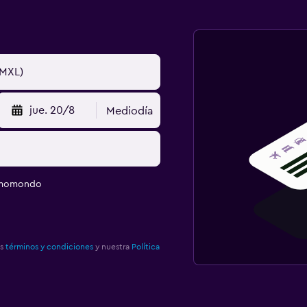
jue. 20/8
Mediodía
e momondo
os
términos y condiciones
y nuestra
Política