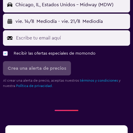
Chicago, IL, Estados Unidos - Midway (MDW)
vie. 14/8
Mediodía
-
vie. 21/8
Mediodía
Recibir las ofertas especiales de momondo
Crea una alerta de precios
Al crear una alerta de precio, aceptas nuestros
términos y condiciones
y
nuestra
Política de privacidad.