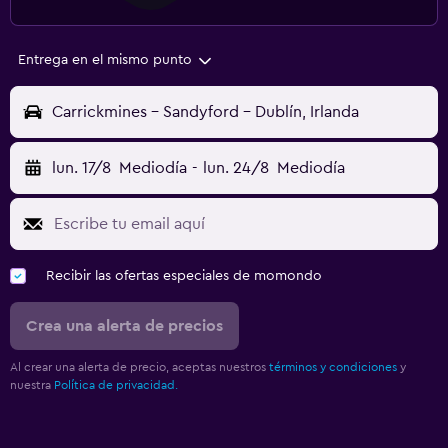
Entrega en el mismo punto
Carrickmines - Sandyford - Dublín, Irlanda
lun. 17/8
Mediodía
-
lun. 24/8
Mediodía
Recibir las ofertas especiales de momondo
Crea una alerta de precios
Al crear una alerta de precio, aceptas nuestros
términos y condiciones
y
nuestra
Política de privacidad.