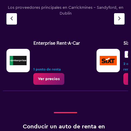
Los proveedores principales en Carrickmines - Sandyford, en
Dublín
Enterprise Rent-A-Car
Six
7.
2 op
1 punto de renta
rent
Ver precios
V
Conducir un auto de renta en