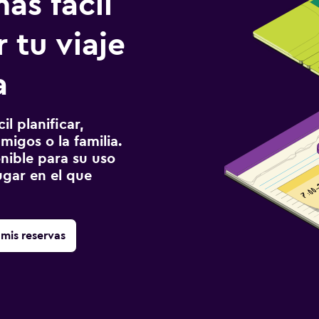
ás fácil
 tu viaje
a
l planificar,
migos o la familia.
onible para su uso
gar en el que
mis reservas