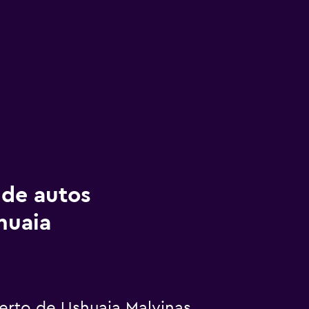
 de autos
huaia
rto de Ushuaia Malvinas