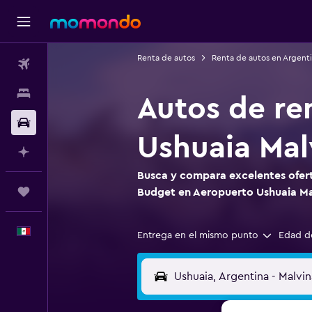
Renta de autos
Renta de autos en Argent
Vuelos
Alojamientos
Autos de re
Autos
Ushuaia Mal
Planifica con IA
Busca y compara excelentes ofert
Trips
Budget en Aeropuerto Ushuaia Ma
Español
Entrega en el mismo punto
Edad d