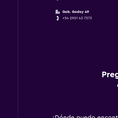
Gob. Godoy 49
+54 2901 43 7373
Pre
¿Dónde puedo encontr