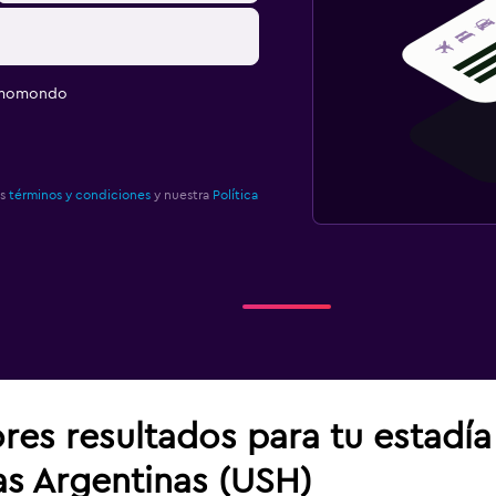
e momondo
os
términos y condiciones
y nuestra
Política
res resultados para tu estadí
as Argentinas (USH)