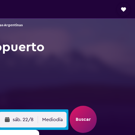
as Argentinas
opuerto
Buscar
sáb. 22/8
Mediodía