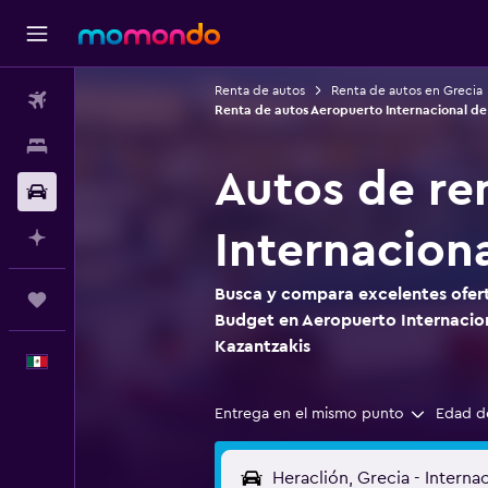
Renta de autos
Renta de autos en Grecia
Vuelos
Renta de autos Aeropuerto Internacional de
Alojamientos
Autos de re
Autos
Internacion
Planifica con IA
Busca y compara excelentes ofert
Trips
Budget en Aeropuerto Internacion
Kazantzakis
Español
Entrega en el mismo punto
Edad d