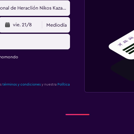
vie. 21/8
Mediodía
e momondo
os
términos y condiciones
y nuestra
Política