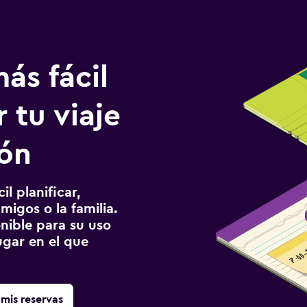
ás fácil
 tu viaje
ión
l planificar,
migos o la familia.
onible para su uso
gar en el que
mis reservas