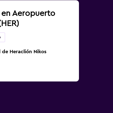
a en Aeropuerto
 (HER)
e
 de Heraclión Nikos