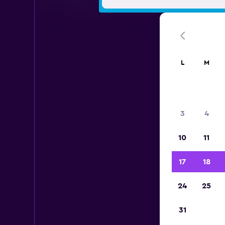
L
M
A
3
4
10
11
A c
a
17
18
Intern
24
25
31