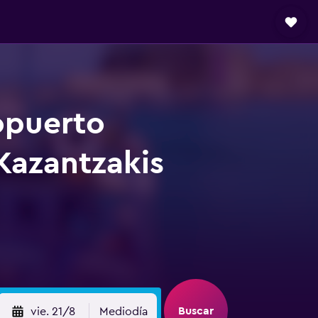
opuerto
Kazantzakis
Buscar
vie. 21/8
Mediodía