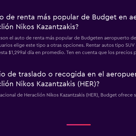
uto de renta más popular de Budget en a
lión Nikos Kazantzakis?
s son el auto de renta más popular de Budgeten aeropuerto de
uarios elige este tipo a otras opciones. Rentar autos tipo SU
sta $1,299al día en promedio. Ten en cuenta que los precios pu
io de traslado o recogida en el aeropue
lión Nikos Kazantzakis (HER)?
nacional de Heraclión Nikos Kazantzakis (HER), Budget ofrece s