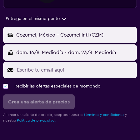
Entrega en el mismo punto
Cozumel, México - Cozumel Intl (CZM)
dom. 16/8
Mediodía
-
dom. 23/8
Mediodía
Recibir las ofertas especiales de momondo
Crea una alerta de precios
Al crear una alerta de precio, aceptas nuestros
términos y condiciones
y
nuestra
Política de privacidad.