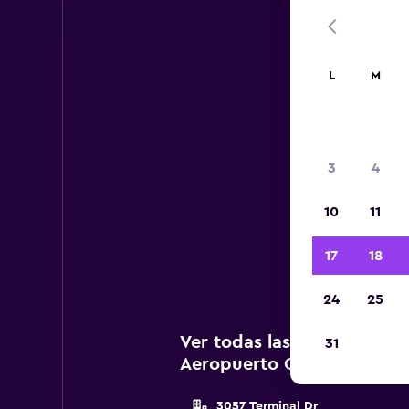
L
M
Aer
3
4
A c
10
11
a
Cinci
17
18
24
25
Ver todas las agencias de
31
Aeropuerto Cincinnati Cin
3057 Terminal Dr