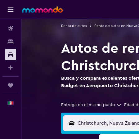
Renta de autos
Renta de autos en Nueva 
Vuelos
Alojamientos
Autos de re
Autos
Christchurc
Planifica con IA
Busca y compara excelentes ofert
Trips
Budget en Aeropuerto Christchur
Español
Entrega en el mismo punto
Edad d