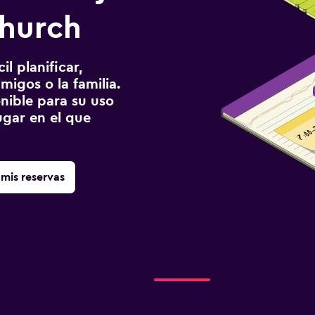
church
l planificar,
migos o la familia.
onible para su uso
gar en el que
mis reservas