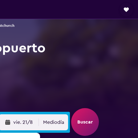
stchurch
opuerto
Buscar
vie. 21/8
Mediodía