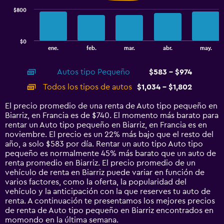
$800
The
chart
has
$0
1
End
ene.
feb.
mar.
abr.
may.
of
X
interactive
axis
chart
Autos tipo Pequeño
$583 - $974
displaying
categories.
Todos los tipos de autos
$1,034 - $1,802
Range:
14
El precio promedio de una renta de Auto tipo pequeño en
categories.
Biarriz, en Francia es de $740. El momento más barato para
The
rentar un Auto tipo pequeño en Biarriz, en Francia es en
chart
noviembre. El precio es un 22% más bajo que el resto del
has
año, a solo $583 por día. Rentar un auto tipo Auto tipo
1
pequeño es normalmente 45% más barato que un auto de
Y
renta promedio en Biarriz. El precio promedio de un
axis
vehículo de renta en Biarriz puede variar en función de
displaying
varios factores, como la oferta, la popularidad del
values.
vehículo y la anticipación con la que reserves tu auto de
Range:
renta. A continuación te presentamos los mejores precios
0
de renta de Auto tipo pequeño en Biarriz encontrados en
to
momondo en la última semana.