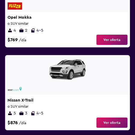
Opel Mokka
o SUV similar
4
2
4-5
$769
Ver oferta
/día
Nissan X-Trail
o SUV similar
5
3
4-5
$876
Ver oferta
/día