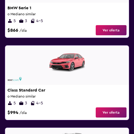
BMW Serie 1
o Mediano similar
5
3
4-5
$866
Ver oferta
/día
Class Standard Car
o Mediano similar
5
3
4-5
$994
Ver oferta
/día