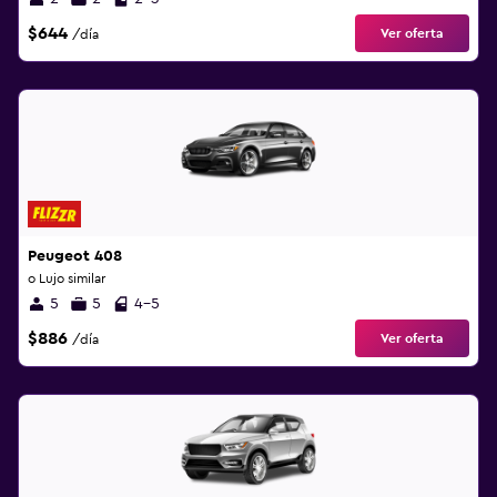
$644
Ver oferta
/día
Peugeot 408
o Lujo similar
5
5
4-5
$886
Ver oferta
/día