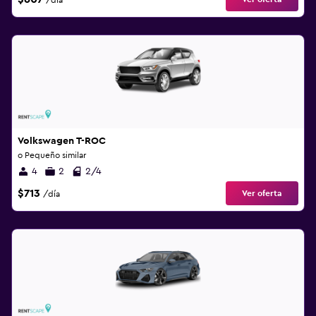
/día
Volkswagen T-ROC
o Pequeño similar
4
2
2/4
$713
Ver oferta
/día