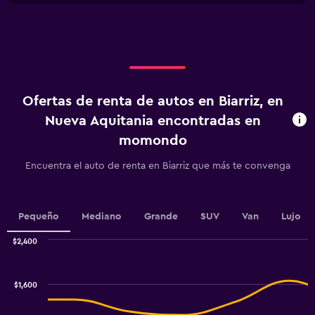
X
axis
axis
displaying
displaying
values.
categories.
Range:
Range:
0
4
to
categories.
900.
Ofertas de renta de autos en Biarriz, en
The
chart
Nueva Aquitania encontradas en
has
momondo
1
Y
Encuentra el auto de renta en Biarriz que más te convenga
axis
displaying
values.
Range:
Pequeño
Mediano
Grande
SUV
Van
Lujo
0
to
$2,400
2.4.
Combination
Chart
graphic.
chart
with
$1,600
2
data
series.