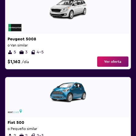
Peugeot 5008
o Van similar
5
3
4-5
$1,162
Ver oferta
/día
Fiat 500
o Pequeño similar
2
2
2-3