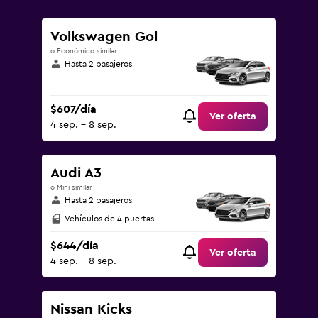
2400.
Volkswagen Gol
o Económico similar
Hasta 2 pasajeros
$607/día
Ver oferta
4 sep. - 8 sep.
Audi A3
o Mini similar
Hasta 2 pasajeros
Vehículos de 4 puertas
$644/día
Ver oferta
4 sep. - 8 sep.
Nissan Kicks