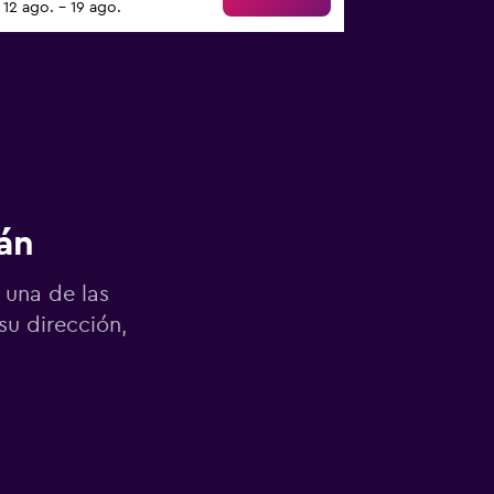
12 ago. - 19 ago.
án
 una de las
su dirección,