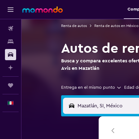
Comp
Renta de autos
Renta de autos en México
Vuelos
Alojamientos
Autos de re
Autos
Busca y compara excelentes ofert
Planifica con IA
Avis en Mazatlán
Trips
Entrega en el mismo punto
Edad d
Español