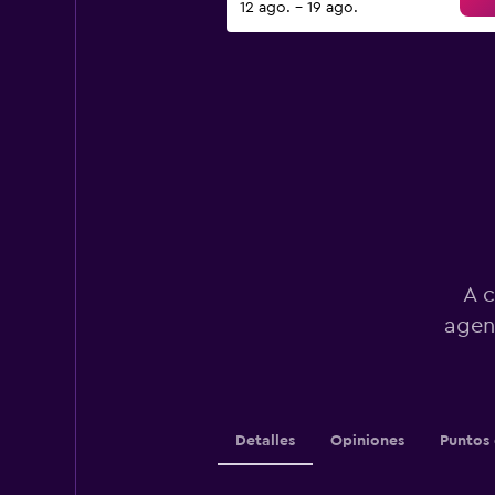
12 ago. - 19 ago.
A c
agen
Detalles
Opiniones
Puntos 