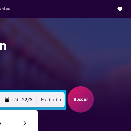
entes
án
Buscar
sáb. 22/8
Mediodía
6