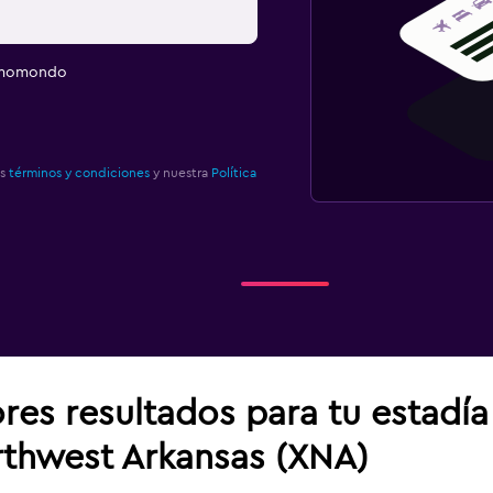
e momondo
os
términos y condiciones
y nuestra
Política
res resultados para tu estadí
orthwest Arkansas (XNA)