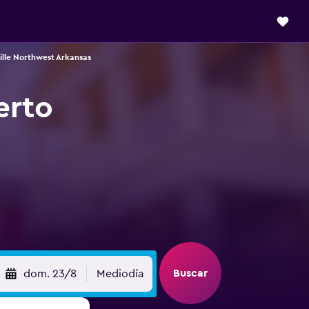
ille Northwest Arkansas
erto
Buscar
dom. 23/8
Mediodía