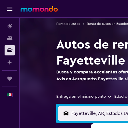
Renta de autos
Renta de autos en Estado
Vuelos
Alojamientos
Autos de re
Autos
Fayettevill
Planifica con IA
Busca y compara excelentes ofert
Trips
Avis en Aeropuerto Fayetteville 
Español
Entrega en el mismo punto
Edad d