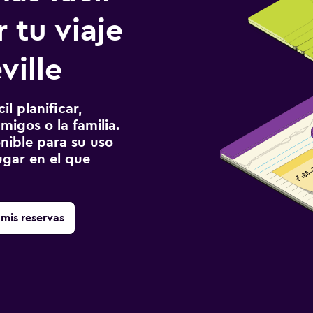
 tu viaje
ville
l planificar,
migos o la familia.
onible para su uso
gar en el que
mis reservas