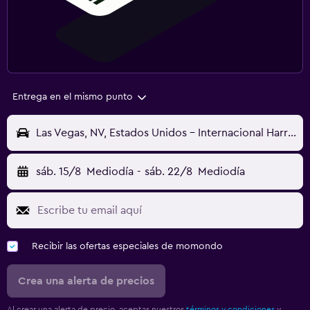
Entrega en el mismo punto
Las Vegas, NV, Estados Unidos - Internacional Harry Reid (LAS)
sáb. 15/8
Mediodía
-
sáb. 22/8
Mediodía
Recibir las ofertas especiales de momondo
Crea una alerta de precios
Al crear una alerta de precio, aceptas nuestros
términos y condiciones
y