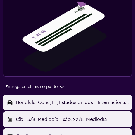
Entrega en el mismo punto
Honolulu, Oahu, HI, Estados Unidos - Internacional Daniel K. Inouye (HNL)
sáb. 15/8
Mediodía
-
sáb. 22/8
Mediodía